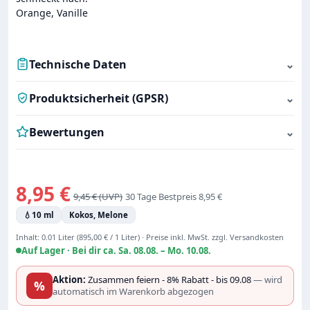
Orange, Vanille
Technische Daten
⌄
Produktsicherheit (GPSR)
⌄
Bewertungen
⌄
Verkaufspreis:
8,95 €
Regulärer Preis:
9,45 €
30 Tage Bestpreis 8,95 €
💧
10 ml
Kokos, Melone
Inhalt:
0.01 Liter
(895,00 € / 1 Liter)
·
Preise inkl. MwSt. zzgl. Versandkosten
Auf Lager ·
Bei dir ca. Sa. 08.08. – Mo. 10.08.
Aktion:
Zusammen feiern - 8% Rabatt - bis 09.08
— wird
%
automatisch im Warenkorb abgezogen