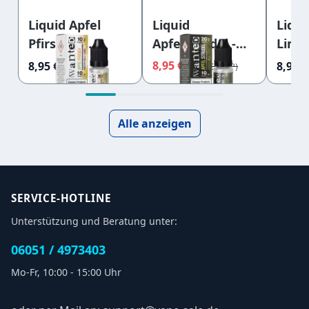
Liquid
Liquid Apfel
Liqu
Apfelstrudel -
Pfirsich -
Limo
Wanted
Wanted
Want
8,95 €
8,95 €
8,95 €
9,45 €
Overdosed
Overdosed
Over
Nikotinsalz
Nikotinsalz
Nikot
20mg
10mG
20m
Alle anzeigen
SERVICE-HOTLINE
Unterstützung und Beratung unter:
06051 / 4973403
Mo-Fr, 10:00 - 15:00 Uhr