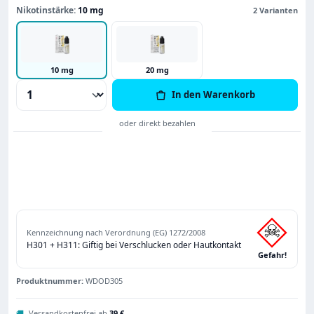
Nikotinstärke:
10 mg
2 Varianten
10 mg
20 mg
Produkt Anzahl: Gib den gewünschten Wert
In den Warenkorb
Kennzeichnung nach Verordnung (EG) 1272/2008
H301 + H311: Giftig bei Verschlucken oder Hautkontakt
Gefahr!
Produktnummer:
WDOD305
🚚
Versandkostenfrei ab
39 €