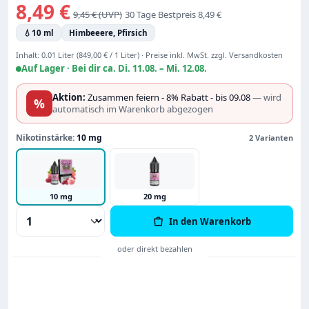
Verkaufspreis:
8,49 €
Regulärer Preis:
9,45 €
30 Tage Bestpreis 8,49 €
💧
10 ml
Himbeeere, Pfirsich
Inhalt:
0.01 Liter
(849,00 € / 1 Liter)
·
Preise inkl. MwSt. zzgl. Versandkosten
Auf Lager ·
Bei dir ca. Di. 11.08. – Mi. 12.08.
Aktion:
Zusammen feiern - 8% Rabatt - bis 09.08
— wird
%
automatisch im Warenkorb abgezogen
Nikotinstärke:
10 mg
2 Varianten
10 mg
20 mg
Produkt Anzahl: Gib den gewünschten Wert
In den Warenkorb