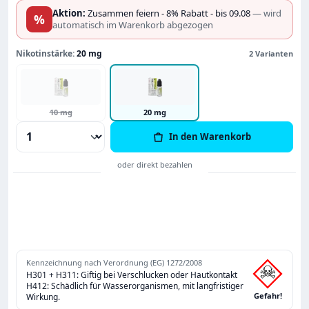
Aktion:
Zusammen feiern - 8% Rabatt - bis 09.08
— wird
%
automatisch im Warenkorb abgezogen
Nikotinstärke:
20 mg
2 Varianten
10 mg
20 mg
Produkt Anzahl: Gib den gewünschten Wert
In den Warenkorb
Kennzeichnung nach Verordnung (EG) 1272/2008
H301 + H311: Giftig bei Verschlucken oder Hautkontakt
H412: Schädlich für Wasserorganismen, mit langfristiger
Gefahr!
Wirkung.