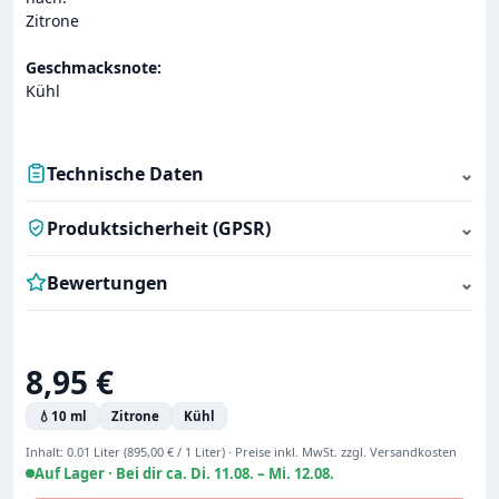
Zitrone
Geschmacksnote:
Kühl
Technische Daten
⌄
Produktsicherheit (GPSR)
⌄
Bewertungen
⌄
Regulärer Preis:
8,95 €
💧
10 ml
Zitrone
Kühl
Inhalt:
0.01 Liter
(895,00 € / 1 Liter)
·
Preise inkl. MwSt. zzgl. Versandkosten
Auf Lager ·
Bei dir ca. Di. 11.08. – Mi. 12.08.