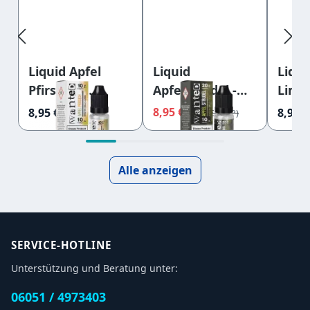
Liquid
Liquid Apfel
Liqu
Apfelstrudel -
Pfirsich -
Limo
Wanted
Wanted
Want
8,95 €
8,95 €
8,95 €
9,45 €
Overdosed
Overdosed
Over
Nikotinsalz
Nikotinsalz
Nikot
20mg
10mG
20m
Alle anzeigen
SERVICE-HOTLINE
Unterstützung und Beratung unter:
06051 / 4973403