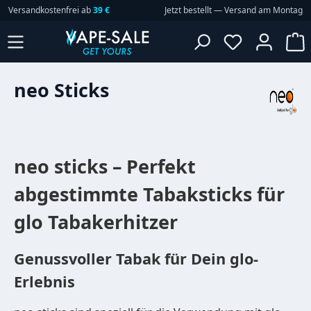
Versandkostenfrei ab
39 €
Jetzt bestellt — Versand am Montag
Zum Hauptinhalt springen
W
neo Sticks
neo sticks – Perfekt
abgestimmte Tabaksticks für
glo Tabakerhitzer
Genussvoller Tabak für Dein glo-
Erlebnis