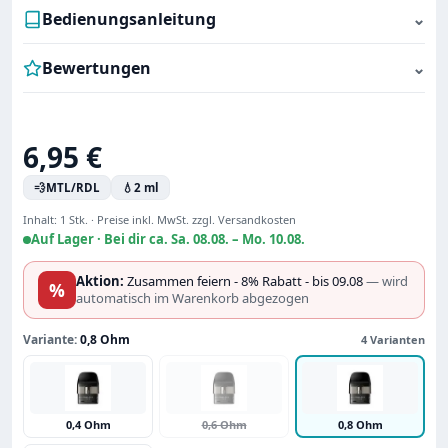
Bedienungsanleitung
⌄
Bewertungen
⌄
Regulärer Preis:
6,95 €
💨
MTL/RDL
💧
2 ml
Inhalt:
1 Stk.
·
Preise inkl. MwSt. zzgl. Versandkosten
Auf Lager ·
Bei dir ca. Sa. 08.08. – Mo. 10.08.
Aktion:
Zusammen feiern - 8% Rabatt - bis 09.08
— wird
%
automatisch im Warenkorb abgezogen
Variante:
0,8 Ohm
4 Varianten
0,4 Ohm
0,6 Ohm
0,8 Ohm