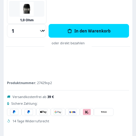
1,0 Ohm
Produkt Anzahl: Gib den gewünschten Wert
In den Warenkorb
Produktnummer:
27429vp2
🚚
Versandkostenfrei ab
39 €
🔒
Sichere Zahlung:
↺
14 Tage Widerrufsrecht