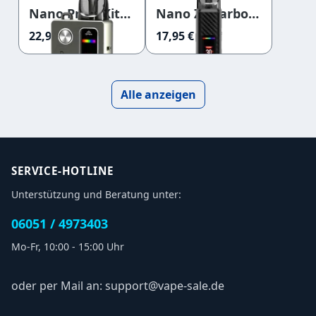
Nano Pro 2 Kit
Nano Z2 Carbon
Gray
Black
22,95 €
17,95 €
Alle anzeigen
SERVICE-HOTLINE
Unterstützung und Beratung unter:
06051 / 4973403
Mo-Fr, 10:00 - 15:00 Uhr
oder per Mail an: support@vape-sale.de