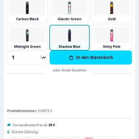
Carbon Black
Glacier Green
Gold
Midnight Green
Shadow Blue
Shiny Pink
Produkt Anzahl: Gib den gewünschten Wert
In den Warenkorb
Produktnummer:
214973-3
🚚
Versandkostenfrei ab
39 €
🔒
Sichere Zahlung: