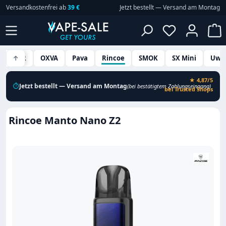
Versandkostenfrei ab
39 €
Jetzt bestellt — Versand am Montag
Zum Hauptinhalt springen
Du hast 0 P
W
OXBAR
↑
OXVA
Pava
Rincoe
SMOK
SX Mini
Uwel
★ 4,87/5
⏱
Jetzt bestellt — Versand am Montag
(bei bestätigtem Zahlungseingang)
bei Trusted Shops
Rincoe Manto Nano Z2
Bildergalerie überspringen