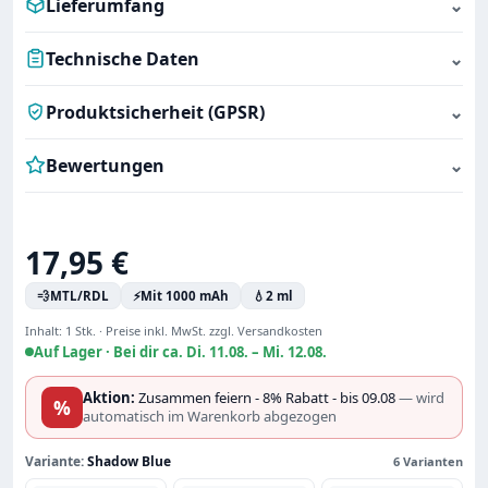
Lieferumfang
⌄
Technische Daten
⌄
Produktsicherheit (GPSR)
⌄
Bewertungen
⌄
Regulärer Preis:
17,95 €
💨
MTL/RDL
⚡
Mit 1000 mAh
💧
2 ml
Inhalt:
1 Stk.
·
Preise inkl. MwSt. zzgl. Versandkosten
Auf Lager ·
Bei dir ca. Di. 11.08. – Mi. 12.08.
Aktion:
Zusammen feiern - 8% Rabatt - bis 09.08
— wird
%
automatisch im Warenkorb abgezogen
Variante:
Shadow Blue
6 Varianten