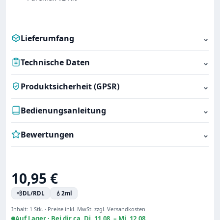
Lieferumfang
⌄
Technische Daten
⌄
Produktsicherheit (GPSR)
⌄
Bedienungsanleitung
⌄
Bewertungen
⌄
Regulärer Preis:
10,95 €
💨
DL/RDL
💧
2ml
Inhalt:
1 Stk.
·
Preise inkl. MwSt. zzgl. Versandkosten
Auf Lager ·
Bei dir ca. Di. 11.08. – Mi. 12.08.