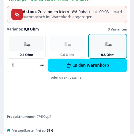
Aktion:
Zusammen feiern - 8% Rabatt - bis 09.08
— wird
%
automatisch im Warenkorb abgezogen
Variante:
0,8 Ohm
3 Varianten
0,4 Ohm
0,6 Ohm
0,8 Ohm
Produkt Anzahl: Gib den gewünschten Wert
In den Warenkorb
Produktnummer:
27492vp2
🚚
Versandkostenfrei ab
39 €