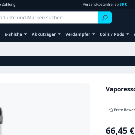
e Zahlung
Versandkostenfrei ab
39 €
E-Shisha
Akkuträger
Verdampfer
Coils / Pods
Vaporesso
Erste Bewe
Regulärer Pr
66,45 €