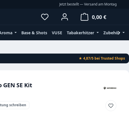
Jetzt bestellt — Versand am Montag
Du hast 0 Produkte auf dem Merkz
Waren
0,00 €
Aroma
Base & Shots
VUSE
Tabakerhitzer
Zubehör
★ 4,87/5
bei Trusted Shops
 GEN SE Kit
rtung schreiben
eis: