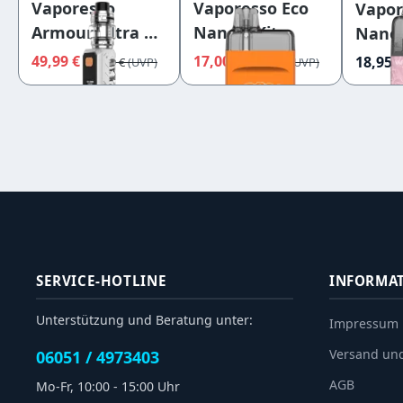
Vaporesso
Vaporesso Eco
Vapor
Armour Ultra Kit
Nano 2 Kit
Nano 
Camo Silver
Sunkissed
Coral
49,99 €
17,00 €
18,95 
69,99 €
17,90 €
Amber
SERVICE-HOTLINE
INFORMA
Unterstützung und Beratung unter:
Impressum
Versand un
06051 / 4973403
AGB
Mo-Fr, 10:00 - 15:00 Uhr