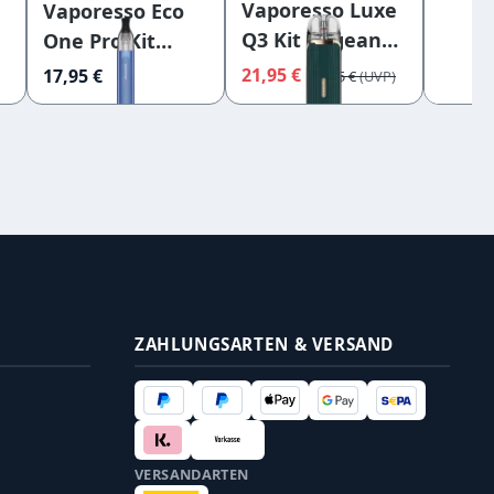
Vaporesso Luxe
Vaporesso Eco
Vapo
Q3 Kit Aegean
One Pro Kit
X Pro
Green
Sapphire Blue
21,95 €
17,95 €
37,90 
25,95 €
ZAHLUNGSARTEN & VERSAND
VERSANDARTEN