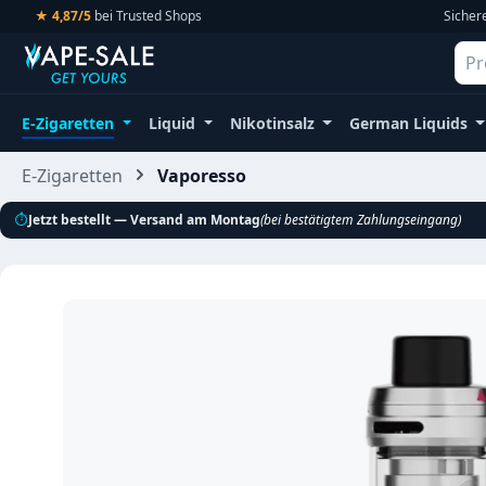
★ 4,87/5
bei Trusted Shops
Sicher
m Hauptinhalt springen
Zur Suche springen
Zur Hauptnavigation springen
E-Zigaretten
Liquid
Nikotinsalz
German Liquids
E-Zigaretten
Vaporesso
⏱
Jetzt bestellt — Versand am Montag
(bei bestätigtem Zahlungseingang)
Bildergalerie überspringen