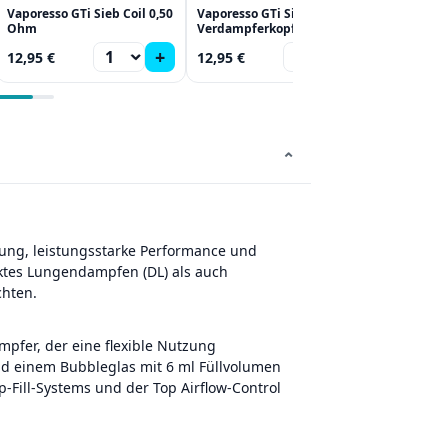
Vaporesso GTi Sieb Coil 0,50
Vaporesso GTi Sieb Coil
Ohm
Verdampferkopf 0,4 Ohm
+
+
12,95 €
12,95 €
⌄
tung, leistungsstarke Performance und
ektes Lungendampfen (DL) als auch
chten.
mpfer, der eine flexible Nutzung
d einem Bubbleglas mit 6 ml Füllvolumen
-Fill-Systems und der Top Airflow-Control