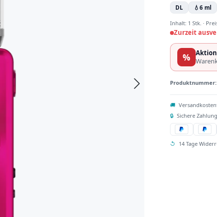
DL
💧
6 ml
Inhalt:
1 Stk.
·
Prei
Zurzeit ausve
Aktion
%
Warenk
Produktnummer
🚚
Versandkosten
🔒
Sichere Zahlung
↺
14 Tage Widerr