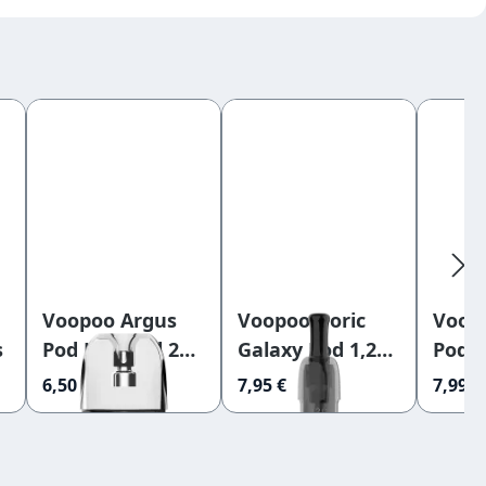
Voopoo Argus
Voopoo Doric
Voopo
s
Pod Leerpod 2ml
Galaxy Pod 1,2
Pod 
(P1)
Ohm
6,50 €
7,95 €
7,99 €