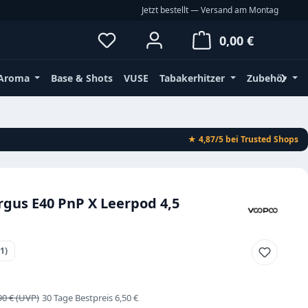
Jetzt bestellt — Versand am Montag
Du hast 0 Produkte auf dem Merkz
Waren
0,00 €
Aroma
Base & Shots
VUSE
Tabakerhitzer
Zubehör
★ 4,87/5
bei Trusted Shops
gus E40 PnP X Leerpod 4,5
(1)
ttliche Bewertung von 5 von 5 Sternen
s:
gulärer Preis:
90 €
30 Tage Bestpreis 6,50 €