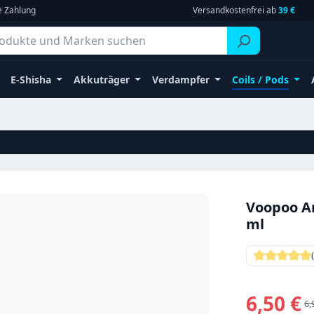
e Zahlung
Versandkostenfrei ab
39 €
E-Shisha
Akkuträger
Verdampfer
Coils / Pods
Voopoo Ar
ml
Durchschni
Verkaufsprei
6,50 €
Re
6,