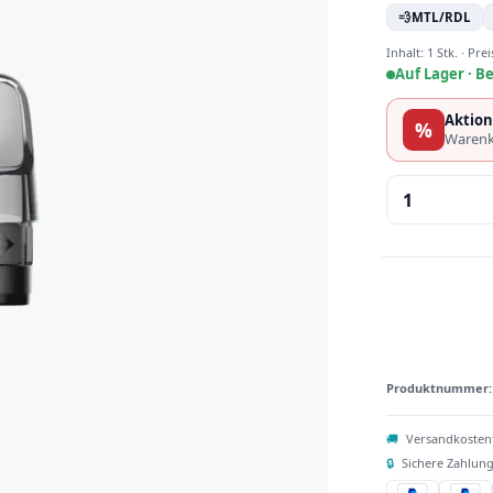
💨
MTL/RDL
Inhalt:
1 Stk.
·
Prei
Auf Lager ·
Be
Aktion
%
Warenk
Produkt 
Produktnummer
🚚
Versandkosten
🔒
Sichere Zahlung