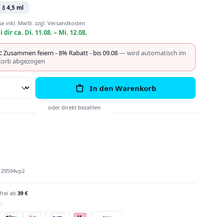
💧
4,5 ml
se inkl. MwSt. zzgl. Versandkosten
i dir ca. Di. 11.08. – Mi. 12.08.
:
Zusammen feiern - 8% Rabatt - bis 09.08
— wird automatisch im
orb abgezogen
Anzahl: Gib den gewünschten Wert ein o
In den Warenkorb
:
29594vp2
frei ab
39 €
: