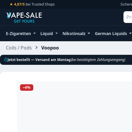
★ 4,87/5
bei Trusted Shops
Sicher
m Hauptinhalt springen
Zur Suche springen
Zur Hauptnavigation springen
E-Zigaretten
Liquid
Nikotinsalz
German Liquids
Coils / Pods
Voopoo
⏱
Jetzt bestellt — Versand am Montag
(bei bestätigtem Zahlungseingang)
Bildergalerie überspringen
−6%