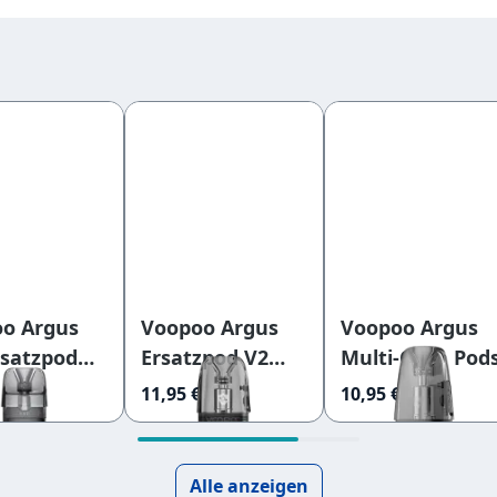
o Argus
Voopoo Argus
Voopoo Argus
rsatzpod
Ersatzpod V2
Multi-Ohm Pod
hm
3ml 0,4 Ohm
11,95 €
10,95 €
(Argus Pod,
Arugs P1s, P2,
G2, A, Z2, G3)
Alle anzeigen