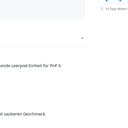
↺
14 Tage Widerr
⌄
sende Leerpod-Einheit für PnP X.
end sauberen Geschmack.