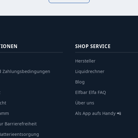
TIONEN
SHOP SERVICE
Hersteller
d Zahlungsbedingungen
Liquidrechner
Blog
z
Elfbar Elfa FAQ
cht
Über uns
ramm
Als App aufs Handy 📲
r Barrierefreiheit
 Batterieentsorgung