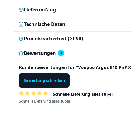
Lieferumfang
Technische Daten
Produktsicherheit (GPSR)
Bewertungen
1
Kundenbewertungen für "Voopoo Argus E40 PnP X 
Bewertung schreiben
Schnelle Lieferung alles super
Bewertung mit 5 von 5 Sternen
Schnelle Lieferung alles super