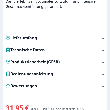
Dampferlebnis mit optimaler Luftzufuhr und intensiver
Geschmacksentfaltung garantiert.
Lieferumfang
⌄
Technische Daten
⌄
Produktsicherheit (GPSR)
⌄
Bedienungsanleitung
⌄
Bewertungen
⌄
Verkaufspreis:
31,95 €
Regulärer Preis:
34,90 €
30 Tage Bestpreis 31,95 €