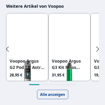
Weitere Artikel von Voopoo
Produktgalerie überspringen
Voopoo Argus
Voopoo Argus
Voop
G2 Pod Kit Astral
G3 Kit Moss
G3 Mi
Silver
Green
28,95 €
31,95 €
19,95 
Alle anzeigen