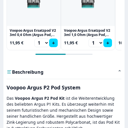
Voopoo Argus Ersatzpod V2
Voopoo Argus Ersatzpod V2
3ml 0,4 Ohm (Argus Pod,
3ml 1,0 Ohm (Argus Pod,
Arugs P1s, P2, G2, A, Z2, G3)
Arugs P1s, P2, G2, A, Z2, G3)
+
+
11,95 €
11,95 €
10,9
Beschreibung
⌄
Voopoo Argus P2 Pod System
Das
Voopoo Argus P2 Pod Kit
ist die Weiterentwicklung
des beliebten Argus P1 Kits. Es überzeugt weiterhin mit
seinem futuristischen und mechanischen Design sowie
seiner handlichen Größe. Hergestellt aus hochwertiger
Zink-Legierung und robustem Polycarbonat, ist das Pod Kit