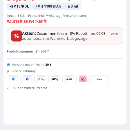
💨
MTL/RDL
⚡
Mit 1100 mAh
💧
3 ml
Inhalt:
1 Stk.
·
Preise inkl. MwSt. zzgl. Versandkosten
Zurzeit ausverkauft
Aktion:
Zusammen feiern - 8% Rabatt - bis 09.08
— wird
%
automatisch im Warenkorb abgezogen
Produktnummer:
214264-7
🚚
Versandkostenfrei ab
39 €
🔒
Sichere Zahlung:
↺
14 Tage Widerrufsrecht