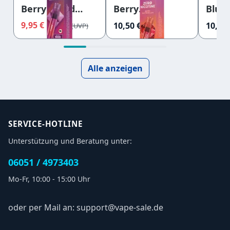
Berry Blend
Berry
Blueb
20mg
Watermelon
0mg
9,95 €
10,50 €
10,50 
10,50 €
0mg
Alle anzeigen
SERVICE-HOTLINE
Unterstützung und Beratung unter:
06051 / 4973403
Mo-Fr, 10:00 - 15:00 Uhr
oder per Mail an: support@vape-sale.de