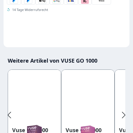
↺
14 Tage Widerrufsrecht
Weitere Artikel von VUSE GO 1000
Produktgalerie überspringen
Vuse GO 1000
Vuse GO 1000
Vuse