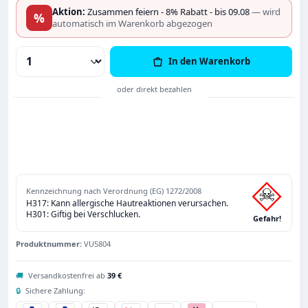
Aktion:
Zusammen feiern - 8% Rabatt - bis 09.08
— wird
%
automatisch im Warenkorb abgezogen
Produkt Anzahl: Gib den gewünschten Wert
In den Warenkorb
Kennzeichnung nach Verordnung (EG) 1272/2008
H317: Kann allergische Hautreaktionen verursachen.
H301: Giftig bei Verschlucken.
Gefahr!
Produktnummer:
VU5804
🚚
Versandkostenfrei ab
39 €
🔒
Sichere Zahlung: