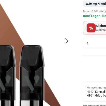
🌊
20 mg Nikot
Inhalt:
0.004 Liter
Auf Lager ·
Be
Aktion
%
Warenk
Produkt 
Kennzeichnung 
H317: Kann al
H301: Giftig b
Produktnummer