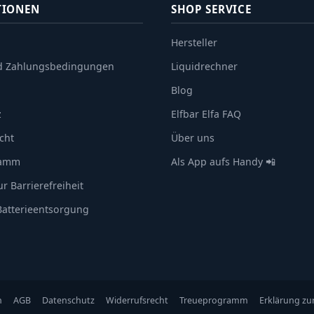
TIONEN
SHOP SERVICE
Hersteller
d Zahlungsbedingungen
Liquidrechner
Blog
z
Elfbar Elfa FAQ
cht
Über uns
ramm
Als App aufs Handy 📲
r Barrierefreiheit
 Batterieentsorgung
n
AGB
Datenschutz
Widerrufsrecht
Treueprogramm
Erklärung zur