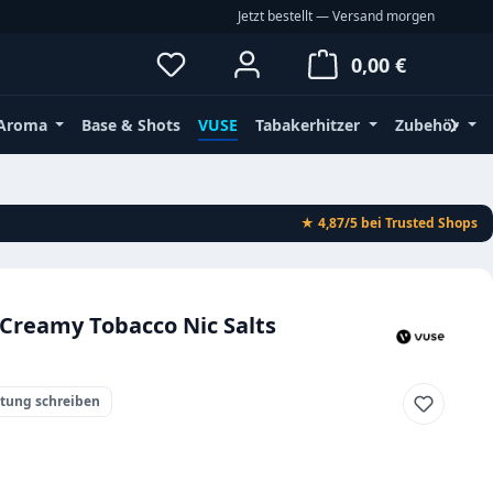
Jetzt bestellt — Versand morgen
Du hast 0 Produkte auf dem Merkz
Waren
0,00 €
Aroma
Base & Shots
VUSE
Tabakerhitzer
Zubehör
★ 4,87/5
bei Trusted Shops
Creamy Tobacco Nic Salts
rtung schreiben
eis: