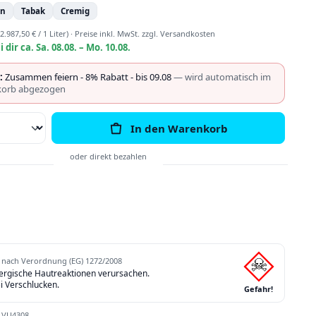
in
Tabak
Cremig
(2.987,50 € / 1 Liter)
·
Preise inkl. MwSt. zzgl. Versandkosten
i dir ca. Sa. 08.08. – Mo. 10.08.
:
Zusammen feiern - 8% Rabatt - bis 09.08
— wird automatisch im
orb abgezogen
Anzahl: Gib den gewünschten Wert ein o
In den Warenkorb
nach Verordnung (EG) 1272/2008
lergische Hautreaktionen verursachen.
ei Verschlucken.
Gefahr!
:
VU4308