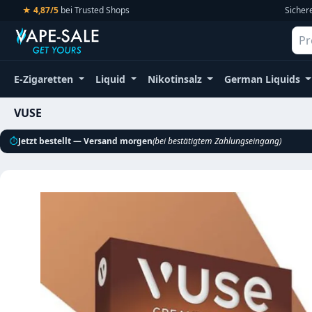
★ 4,87/5
bei Trusted Shops
Sicher
m Hauptinhalt springen
Zur Suche springen
Zur Hauptnavigation springen
E-Zigaretten
Liquid
Nikotinsalz
German Liquids
VUSE
⏱
Jetzt bestellt — Versand morgen
(bei bestätigtem Zahlungseingang)
Bildergalerie überspringen