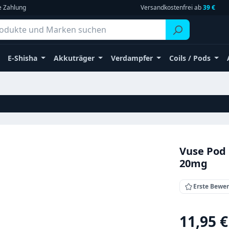
e Zahlung
Versandkostenfrei ab
39 €
E-Shisha
Akkuträger
Verdampfer
Coils / Pods
Vuse Pod 
20mg
Erste Bewe
Regulärer Pr
11,95 €