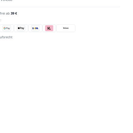
frei ab
39 €
:
ufsrecht