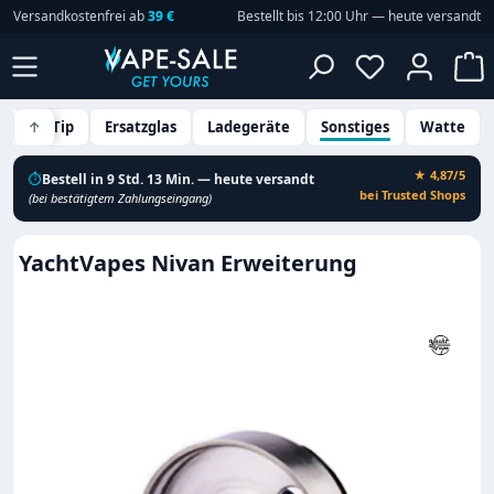
Versandkostenfrei ab
39 €
Bestellt bis 12:00 Uhr — heute versandt
Zum Hauptinhalt springen
Du hast 0 P
W
Drip Tip
↑
Ersatzglas
Ladegeräte
Sonstiges
Watte
★ 4,87/5
⏱
Bestell in 9 Std. 13 Min. — heute versandt
bei Trusted Shops
(bei bestätigtem Zahlungseingang)
YachtVapes Nivan Erweiterung
Bildergalerie überspringen