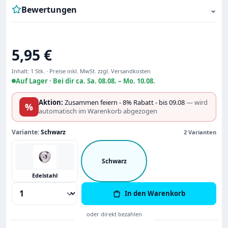
Bewertungen
⌄
Regulärer Preis:
5,95 €
Inhalt:
1 Stk.
·
Preise inkl. MwSt. zzgl. Versandkosten
Auf Lager ·
Bei dir ca. Sa. 08.08. – Mo. 10.08.
Aktion:
Zusammen feiern - 8% Rabatt - bis 09.08
— wird
%
automatisch im Warenkorb abgezogen
Variante:
Schwarz
2 Varianten
Schwarz
Edelstahl
Produkt Anzahl: Gib den gewünschten Wert
In den Warenkorb