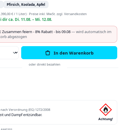
n
Pfirsich, Koolada, Apfel
.390,00 € / 1 Liter)
·
Preise inkl. MwSt. zzgl. Versandkosten
i dir ca. Di. 11.08. – Mi. 12.08.
:
Zusammen feiern - 8% Rabatt - bis 09.08
— wird automatisch im
orb abgezogen
Anzahl: Gib den gewünschten Wert ein o
In den Warenkorb
nach Verordnung (EG) 1272/2008
eit und Dampf entzündbar.
Achtung!
:
AM0201