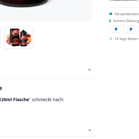
🚚
Versandkosten
🔒
Sichere Zahlung
↺
14 Tage Widerr
⌄
e
 120ml Flasche
" schmeckt nach:
⌄