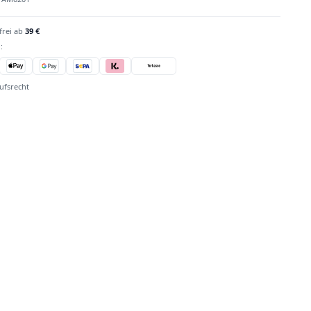
frei ab
39 €
:
ufsrecht