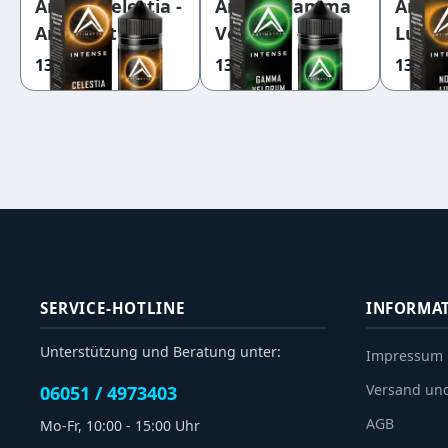
Aroma Celestia -
Aroma Gamma
Arom
Antimatter
Velorum -
Luna 
Intense
Antimatter
Antim
13,90 €
13,90 €
13,90 
Intense
Inten
SERVICE-HOTLINE
INFORMA
Unterstützung und Beratung unter:
Impressum
Versand un
06051 / 4973403
AGB
Mo-Fr, 10:00 - 15:00 Uhr