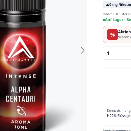
🌊
0 mg Nikoti
Inhalt:
0.01 Liter
(1
Auf Lager ·
Be
Aktion
%
Warenk
Produkt 
Kennzeichnung 
H226: Flüssigk
Produktnummer