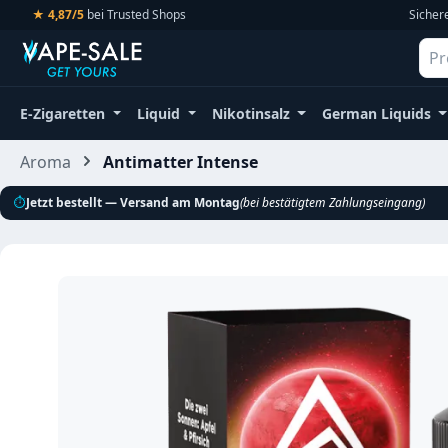
★ 4,87/5
bei Trusted Shops
Sicher
m Hauptinhalt springen
Zur Suche springen
Zur Hauptnavigation springen
E-Zigaretten
Liquid
Nikotinsalz
German Liquids
Aroma
Antimatter Intense
⏱
Jetzt bestellt — Versand am Montag
(bei bestätigtem Zahlungseingang)
Bildergalerie überspringen