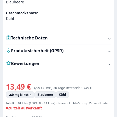
Blaubeere
Geschmacksnote:
Kühl
Technische Daten
⌄
Produktsicherheit (GPSR)
⌄
Bewertungen
⌄
Verkaufspreis:
13,49 €
Regulärer Preis:
14,95 €
30 Tage Bestpreis 13,49 €
🌊
0 mg Nikotin
Blaubeere
Kühl
Inhalt:
0.01 Liter
(1.349,00 € / 1 Liter)
·
Preise inkl. MwSt. zzgl. Versandkosten
Zurzeit ausverkauft