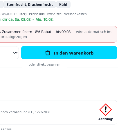
n
Sternfrucht, Drachenfrucht
Kühl
.349,00 € / 1 Liter)
·
Preise inkl. MwSt. zzgl. Versandkosten
i dir ca. Sa. 08.08. – Mo. 10.08.
:
Zusammen feiern - 8% Rabatt - bis 09.08
— wird automatisch im
orb abgezogen
Anzahl: Gib den gewünschten Wert ein o
In den Warenkorb
nach Verordnung (EG) 1272/2008
Achtung!
:
BBF203