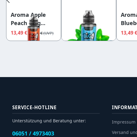
Aroma Apple
Aroma Arctic
Aroma
Peach - Big
Mint - Big Bottle
Bluebe
Bottle Flavours
Flavours
Bottl
13,49 €
13,49 €
13,49 
14,95 €
14,95 €
SERVICE-HOTLINE
INFORMA
Unterstützung und Beratung unter:
Impressum
Versand un
06051 / 4973403