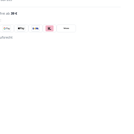
frei ab
39 €
:
ufsrecht