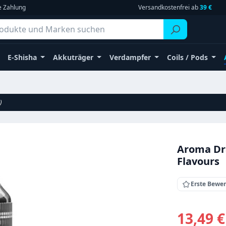
e Zahlung
Versandkostenfrei ab
39 €
E-Shisha
Akkuträger
Verdampfer
Coils / Pods
)
Aroma Dra
Flavours
Erste Bewe
Verkaufsprei
13,49 €