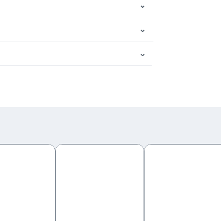
⌄
⌄
⌄