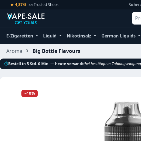
★ 4,87/5
bei Trusted Shops
Sicher
m Hauptinhalt springen
Zur Suche springen
Zur Hauptnavigation springen
E-Zigaretten
Liquid
Nikotinsalz
German Liquids
Aroma
Big Bottle Flavours
⏱
Bestell in 5 Std. 0 Min. — heute versandt
(bei bestätigtem Zahlungseingang
Bildergalerie überspringen
−10%