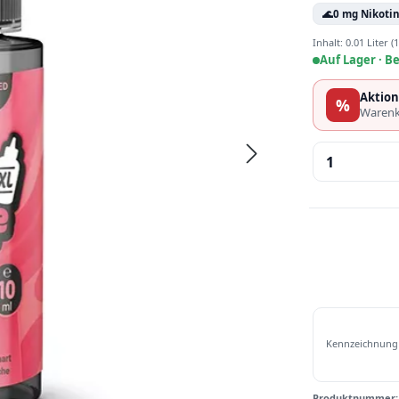
🌊
0 mg Nikoti
Inhalt:
0.01 Liter
(1
Auf Lager ·
Be
Aktion
%
Warenk
Produkt 
Kennzeichnung 
Produktnummer