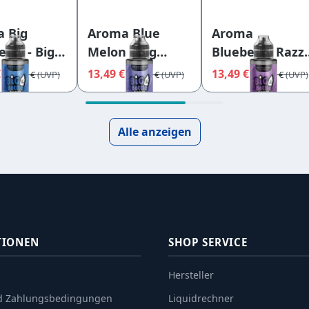
 Big
Aroma Blue
Aroma
rry - Big
Melon - Big
Blueberry Razz 
e Flavours
Bottle Flavours
Big Bottle
€
13,49 €
13,49 €
14,95 €
14,95 €
14,95 €
Flavours
Alle anzeigen
TIONEN
SHOP SERVICE
Hersteller
d Zahlungsbedingungen
Liquidrechner