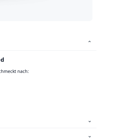
⌄
ed
schmeckt nach:
⌄
⌄