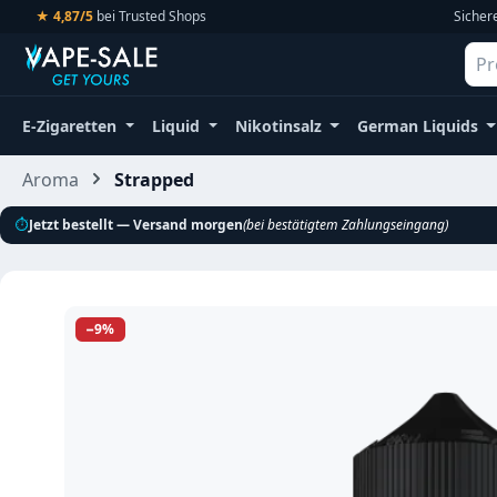
★ 4,87/5
bei Trusted Shops
Sicher
m Hauptinhalt springen
Zur Suche springen
Zur Hauptnavigation springen
E-Zigaretten
Liquid
Nikotinsalz
German Liquids
Aroma
Strapped
⏱
Jetzt bestellt — Versand morgen
(bei bestätigtem Zahlungseingang)
Bildergalerie überspringen
−9%