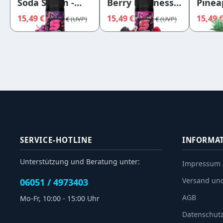
Soda Storm -
Berry Madness -
Pinea
Strapped
Strapped
Breez
15,49 €
15,49 €
15,49 
16,95 €
16,95 €
Overdosed
Overdosed
Strap
Over
SERVICE-HOTLINE
INFORMA
Unterstützung und Beratung unter:
Impressum
Versand un
06051 / 4973403
AGB
Mo-Fr, 10:00 - 15:00 Uhr
Datenschut