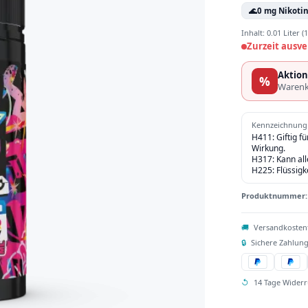
🌊
0 mg Nikoti
Inhalt:
0.01 Liter
(1
Zurzeit ausve
Aktion
%
Warenk
Kennzeichnung 
H411: Giftig f
Wirkung.
H317: Kann al
H225: Flüssigk
Produktnummer
🚚
Versandkosten
🔒
Sichere Zahlung
↺
14 Tage Widerr