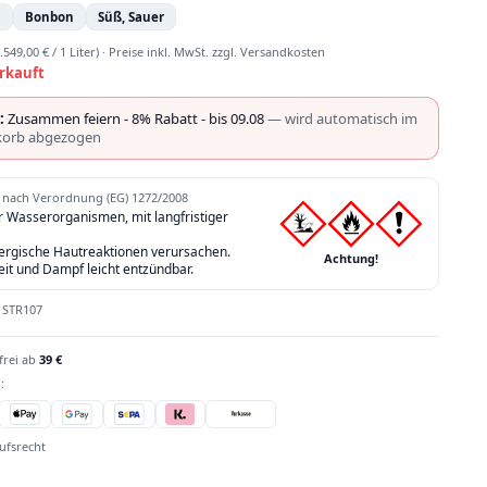
n
Bonbon
Süß, Sauer
.549,00 € / 1 Liter)
·
Preise inkl. MwSt. zzgl. Versandkosten
rkauft
:
Zusammen feiern - 8% Rabatt - bis 09.08
— wird automatisch im
orb abgezogen
nach Verordnung (EG) 1272/2008
ür Wasserorganismen, mit langfristiger
lergische Hautreaktionen verursachen.
Achtung!
eit und Dampf leicht entzündbar.
:
STR107
frei ab
39 €
:
ufsrecht