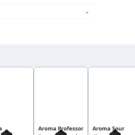
⌄
a
Aroma Professor
Aroma Sour