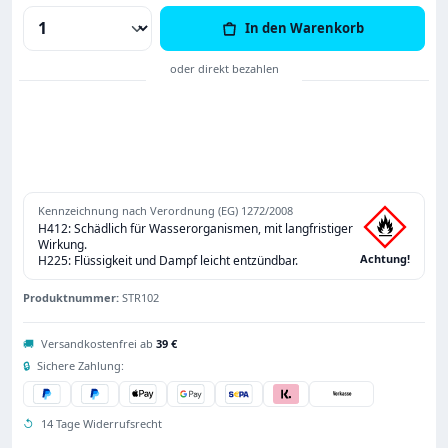
Produkt Anzahl: Gib den gewünschten Wert
In den Warenkorb
Kennzeichnung nach Verordnung (EG) 1272/2008
H412: Schädlich für Wasserorganismen, mit langfristiger
Wirkung.
Achtung!
H225: Flüssigkeit und Dampf leicht entzündbar.
Produktnummer:
STR102
🚚
Versandkostenfrei ab
39 €
🔒
Sichere Zahlung:
↺
14 Tage Widerrufsrecht