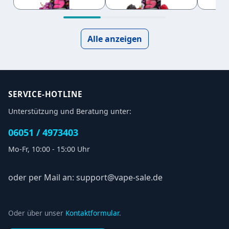
Overdosed
Overdosed
Stra
Over
Alle anzeigen
SERVICE-HOTLINE
Unterstützung und Beratung unter:
06051 / 4973403
Mo-Fr, 10:00 - 15:00 Uhr
oder per Mail an: support@vape-sale.de
Oder über unser
Kontaktformular
.