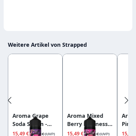
Weitere Artikel von Strapped
Produktgalerie überspringen
Aroma Grape
Aroma Mixed
Aro
Soda Storm -
Berry Madness -
Pine
Strapped
Strapped
Breez
15,49 €
15,49 €
15,49
16,95 €
16,95 €