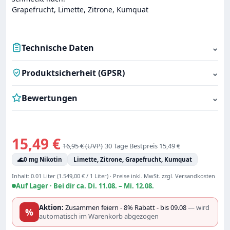
Grapefrucht, Limette, Zitrone, Kumquat
Technische Daten
⌄
Produktsicherheit (GPSR)
⌄
Bewertungen
⌄
Verkaufspreis:
15,49 €
Regulärer Preis:
16,95 €
30 Tage Bestpreis 15,49 €
🌊
0 mg Nikotin
Limette, Zitrone, Grapefrucht, Kumquat
Inhalt:
0.01 Liter
(1.549,00 € / 1 Liter)
·
Preise inkl. MwSt. zzgl. Versandkosten
Auf Lager ·
Bei dir ca. Di. 11.08. – Mi. 12.08.
Aktion:
Zusammen feiern - 8% Rabatt - bis 09.08
— wird
%
automatisch im Warenkorb abgezogen