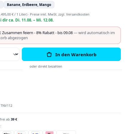
n
Banane, Erdbeere, Mango
.495,00 € / 1 Liter)
·
Preise inkl. MwSt. zzgl. Versandkosten
i dir ca. Di. 11.08. – Mi. 12.08.
:
Zusammen feiern - 8% Rabatt - bis 09.08
— wird automatisch im
orb abgezogen
Anzahl: Gib den gewünschten Wert ein o
In den Warenkorb
:
TNV112
frei ab
39 €
: