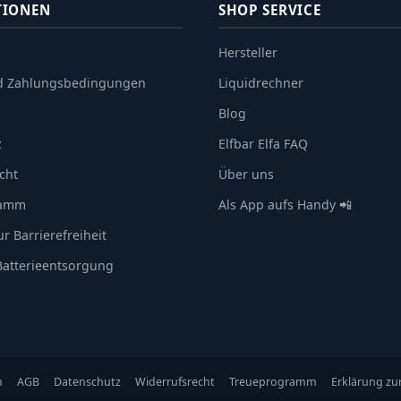
TIONEN
SHOP SERVICE
Hersteller
d Zahlungsbedingungen
Liquidrechner
Blog
z
Elfbar Elfa FAQ
cht
Über uns
ramm
Als App aufs Handy 📲
r Barrierefreiheit
 Batterieentsorgung
n
AGB
Datenschutz
Widerrufsrecht
Treueprogramm
Erklärung zur