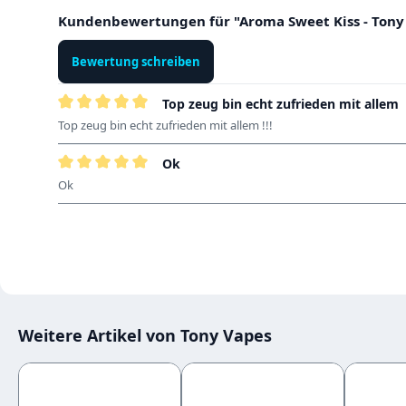
Kundenbewertungen für "Aroma Sweet Kiss - Tony
Bewertung schreiben
Top zeug bin echt zufrieden mit allem
Bewertung mit 5 von 5 Sternen
Top zeug bin echt zufrieden mit allem !!!
Ok
Bewertung mit 5 von 5 Sternen
Ok
Weitere Artikel von Tony Vapes
Produktgalerie überspringen