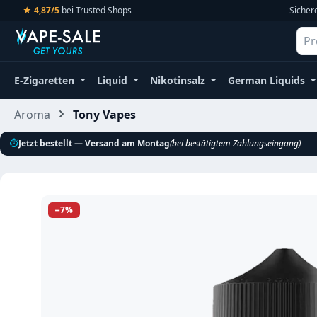
★ 4,87/5
bei Trusted Shops
Sicher
m Hauptinhalt springen
Zur Suche springen
Zur Hauptnavigation springen
E-Zigaretten
Liquid
Nikotinsalz
German Liquids
Aroma
Tony Vapes
⏱
Jetzt bestellt — Versand am Montag
(bei bestätigtem Zahlungseingang)
Bildergalerie überspringen
−7%