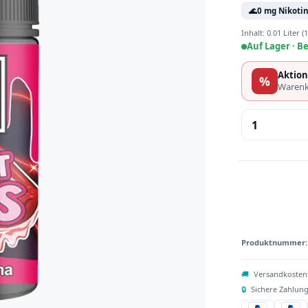
🌊
0 mg Nikoti
Inhalt:
0.01 Liter
(1
Auf Lager ·
Be
Aktion
%
Warenk
Produkt 
Produktnummer
🚚
Versandkosten
🔒
Sichere Zahlung