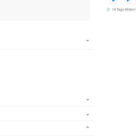
↺
14 Tage Widerr
⌄
⌄
⌄
⌄