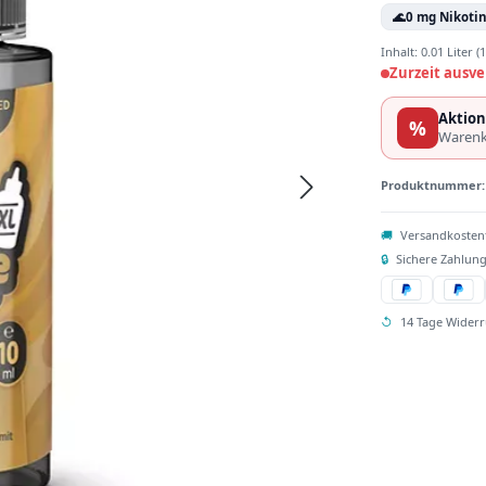
🌊
0 mg Nikoti
Inhalt:
0.01 Liter
(1
Zurzeit ausve
Aktion
%
Warenk
Produktnummer
🚚
Versandkosten
🔒
Sichere Zahlung
↺
14 Tage Widerr