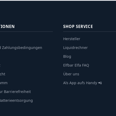
TIONEN
SHOP SERVICE
Hersteller
d Zahlungsbedingungen
Liquidrechner
Blog
z
Elfbar Elfa FAQ
cht
Über uns
ramm
Als App aufs Handy 📲
r Barrierefreiheit
 Batterieentsorgung