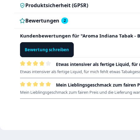
Produktsicherheit (GPSR)
Bewertungen
2
Kundenbewertungen für "Aroma Indiana Tabak - Bi
Bewertung schreiben
Etwas intensiver als fertige Liquid, für
Bewertung mit 4 von 5 Sternen
Etwas intensiver als fertige Liquid, für mich fehlt etwas Tabakge
Mein Lieblingsgeschmack zum fairen P
Bewertung mit 5 von 5 Sternen
Mein Lieblingsgeschmack zum fairen Preis und die Lieferung war 