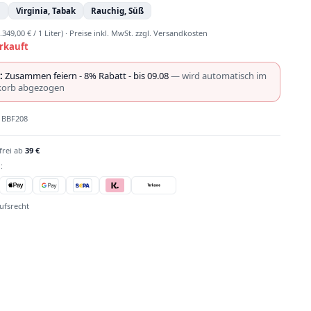
n
Virginia, Tabak
Rauchig, Süß
.349,00 € / 1 Liter)
·
Preise inkl. MwSt. zzgl. Versandkosten
rkauft
:
Zusammen feiern - 8% Rabatt - bis 09.08
— wird automatisch im
orb abgezogen
:
BBF208
frei ab
39 €
:
ufsrecht