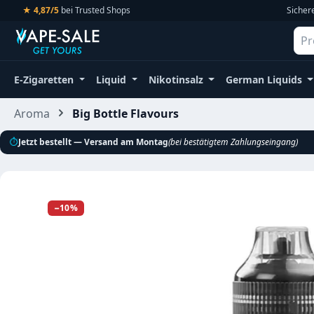
★ 4,87/5
bei Trusted Shops
Sicher
m Hauptinhalt springen
Zur Suche springen
Zur Hauptnavigation springen
E-Zigaretten
Liquid
Nikotinsalz
German Liquids
Aroma
Big Bottle Flavours
⏱
Jetzt bestellt — Versand am Montag
(bei bestätigtem Zahlungseingang)
Bildergalerie überspringen
−10%