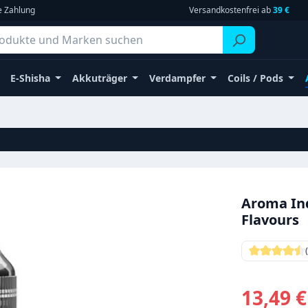
e Zahlung
Versandkostenfrei ab
39 €
E-Shisha
Akkuträger
Verdampfer
Coils / Pods
Aroma Ind
Flavours
Durchschni
Verkaufsprei
13,49 €