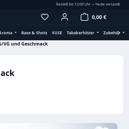
Bestellt bis 12:00 Uhr — heute versandt
Waren
0,00 €
Aroma
Base & Shots
VUSE
Tabakerhitzer
Zubehör
 PG/VG und Geschmack
mack