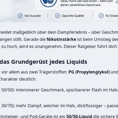
cheidet maßgeblich über dein Dampferlebnis – über Gesch
angen stillt. Gerade die
Nikotinstärke
ist beim Umstieg der 
e zu hoch, wird es unangenehm. Dieser Ratgeber führt dich S
das Grundgerüst jedes Liquids
 vor allem aus zwei Trägerstoffen:
PG (Propylenglykol)
un
Charakter deutlich:
B. 50/50): intensiverer Geschmack, spürbarerer Flash im Ha
B. 30/70): mehr Dampf, weicher im Hals, dickflüssiger – pas
Einsteiger- und Pod-Geräte ist ein
50/50-Liquid
die sichere 