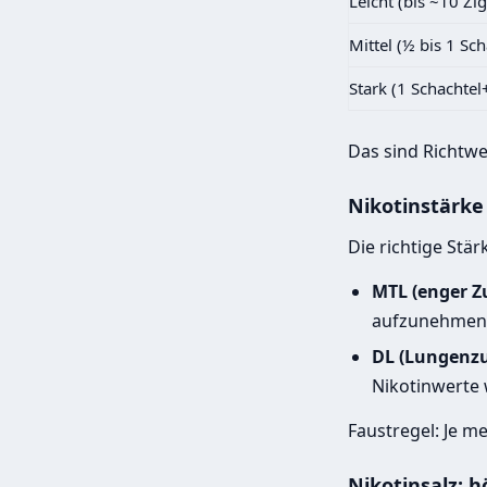
Leicht (bis ~10 Zig
Mittel (½ bis 1 Sc
Stark (1 Schachtel
Das sind Richtwe
Nikotinstärke
Die richtige Stä
MTL (enger Zu
aufzunehmen
DL (Lungenz
Nikotinwerte 
Faustregel: Je m
Nikotinsalz: h