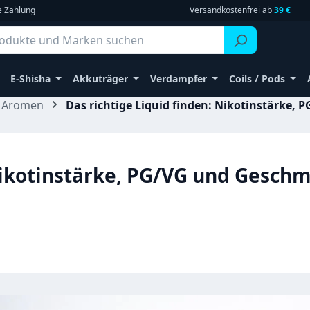
e Zahlung
Versandkostenfrei ab
39 €
E-Shisha
Akkuträger
Verdampfer
Coils / Pods
& Aromen
Das richtige Liquid finden: Nikotinstärke,
 Nikotinstärke, PG/VG und Gesch