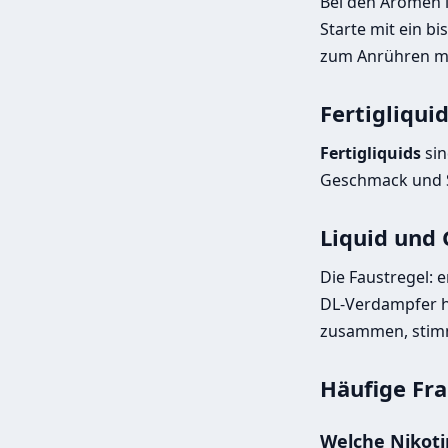
Bei den Aromen i
Starte mit ein b
zum Anrühren mi
Fertigliqui
Fertigliquids
sin
Geschmack und St
Liquid und
Die Faustregel: 
DL-Verdampfer ha
zusammen, stimm
Häufige Fra
Welche Nikoti