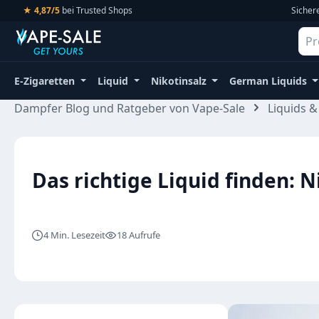
★ 4,87/5
bei Trusted Shops
Sicher
m Hauptinhalt springen
Zur Suche springen
Zur Hauptnavigation springen
E-Zigaretten
Liquid
Nikotinsalz
German Liquids
Dampfer Blog und Ratgeber von Vape-Sale
Liquids 
Das richtige Liquid finden:
4 Min. Lesezeit
18 Aufrufe