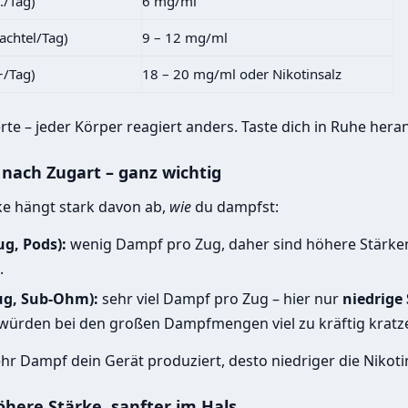
./Tag)
6 mg/ml
hachtel/Tag)
9 – 12 mg/ml
+/Tag)
18 – 20 mg/ml oder Nikotinsalz
rte – jeder Körper reagiert anders. Taste dich in Ruhe hera
 nach Zugart – ganz wichtig
rke hängt stark davon ab,
wie
du dampfst:
g, Pods):
wenig Dampf pro Zug, daher sind höhere Stärken
.
ug, Sub-Ohm):
sehr viel Dampf pro Zug – hier nur
niedrige
würden bei den großen Dampfmengen viel zu kräftig kratz
ehr Dampf dein Gerät produziert, desto niedriger die Nikoti
öhere Stärke, sanfter im Hals