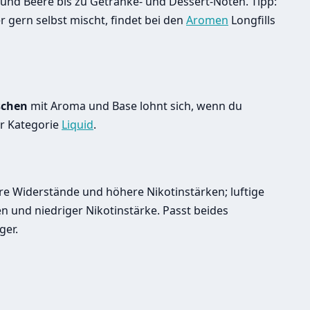
 und Beere bis zu Getränke- und Dessert-Noten. Tipp:
r gern selbst mischt, findet bei den
Aromen
Longfills
schen
mit Aroma und Base lohnt sich, wenn du
er Kategorie
Liquid
.
e Widerstände und höhere Nikotinstärken; luftige
 und niedriger Nikotinstärke. Passt beides
ger.