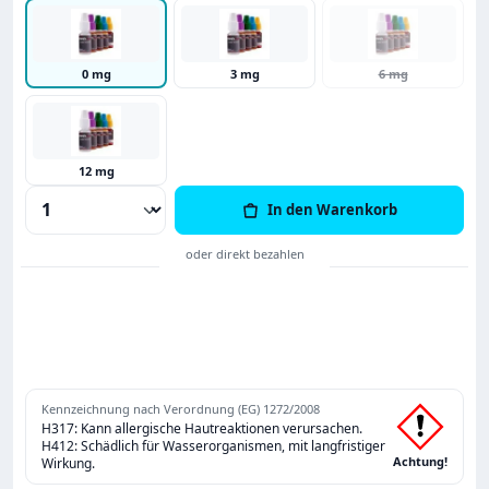
0 mg
3 mg
6 mg
12 mg
Produkt Anzahl: Gib den gewünschten Wert
In den Warenkorb
Kennzeichnung nach Verordnung (EG) 1272/2008
H317: Kann allergische Hautreaktionen verursachen.
H412: Schädlich für Wasserorganismen, mit langfristiger
Achtung!
Wirkung.