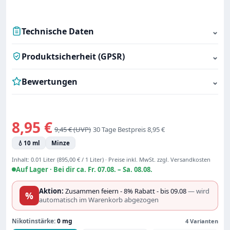
Technische Daten
⌄
Produktsicherheit (GPSR)
⌄
Bewertungen
⌄
Verkaufspreis:
8,95 €
Regulärer Preis:
9,45 €
30 Tage Bestpreis 8,95 €
💧
10 ml
Minze
Inhalt:
0.01 Liter
(895,00 € / 1 Liter)
·
Preise inkl. MwSt. zzgl. Versandkosten
Auf Lager ·
Bei dir ca. Fr. 07.08. – Sa. 08.08.
Aktion:
Zusammen feiern - 8% Rabatt - bis 09.08
— wird
%
automatisch im Warenkorb abgezogen
Nikotinstärke:
0 mg
4 Varianten