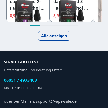
damfaliquid 2-
damfaliquid 3
damf
Fach Menthol V2
Fach Menthol V2
Apfel
3mg 10ml
6mg 10ml
Gree
8,95 €
8,95 €
8,95 
9,45 €
9,45 €
10ml
Alle anzeigen
SERVICE-HOTLINE
Unterstützung und Beratung unter:
06051 / 4973403
Mo-Fr, 10:00 - 15:00 Uhr
oder per Mail an: support@vape-sale.de