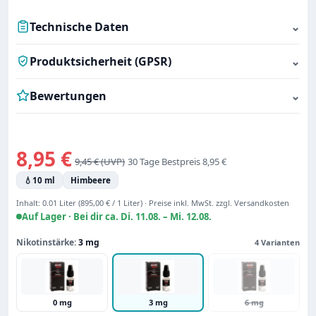
Technische Daten
⌄
Produktsicherheit (GPSR)
⌄
Bewertungen
⌄
Verkaufspreis:
8,95 €
Regulärer Preis:
9,45 €
30 Tage Bestpreis 8,95 €
💧
10 ml
Himbeere
Inhalt:
0.01 Liter
(895,00 € / 1 Liter)
·
Preise inkl. MwSt. zzgl. Versandkosten
Auf Lager ·
Bei dir ca. Di. 11.08. – Mi. 12.08.
Nikotinstärke:
3 mg
4 Varianten
0 mg
3 mg
6 mg