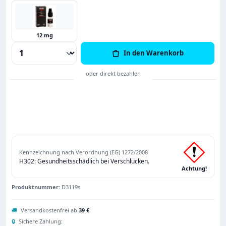
12 mg
Produkt Anzahl: Gib den gewünschten Wert
In den Warenkorb
Kennzeichnung nach Verordnung (EG) 1272/2008
H302: Gesundheitsschädlich bei Verschlucken.
Achtung!
Produktnummer:
D3119s
🚚
Versandkostenfrei ab
39 €
🔒
Sichere Zahlung: