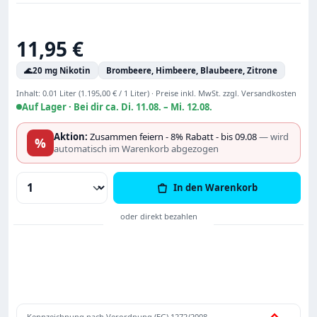
Regulärer Preis:
11,95 €
🌊
20 mg Nikotin
Brombeere, Himbeere, Blaubeere, Zitrone
Inhalt:
0.01 Liter
(1.195,00 € / 1 Liter)
·
Preise inkl. MwSt. zzgl. Versandkosten
Auf Lager ·
Bei dir ca. Di. 11.08. – Mi. 12.08.
Aktion:
Zusammen feiern - 8% Rabatt - bis 09.08
— wird
%
automatisch im Warenkorb abgezogen
Produkt Anzahl: Gib den gewünschten Wert
In den Warenkorb
Kennzeichnung nach Verordnung (EG) 1272/2008