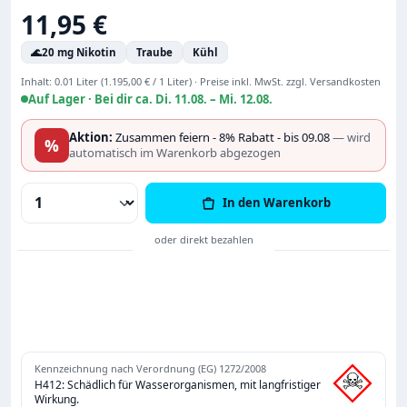
Regulärer Preis:
11,95 €
🌊
20 mg Nikotin
Traube
Kühl
Inhalt:
0.01 Liter
(1.195,00 € / 1 Liter)
·
Preise inkl. MwSt. zzgl. Versandkosten
Auf Lager ·
Bei dir ca. Di. 11.08. – Mi. 12.08.
Aktion:
Zusammen feiern - 8% Rabatt - bis 09.08
— wird
%
automatisch im Warenkorb abgezogen
Produkt Anzahl: Gib den gewünschten Wert
In den Warenkorb
Kennzeichnung nach Verordnung (EG) 1272/2008
H412: Schädlich für Wasserorganismen, mit langfristiger
Wirkung.