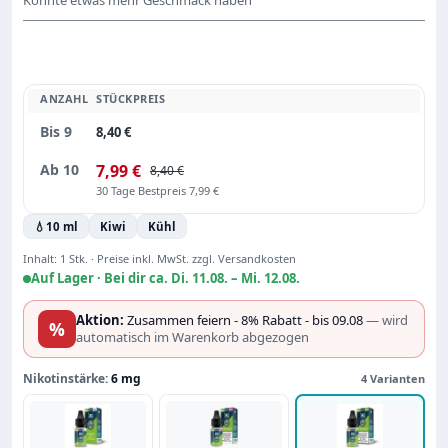
ANZAHL
STÜCKPREIS
Bis
9
8,40 €
Ab
10
7,99 €
8,40 €
30 Tage Bestpreis 7,99 €
💧
10 ml
Kiwi
Kühl
Inhalt:
1 Stk.
·
Preise inkl. MwSt. zzgl. Versandkosten
Auf Lager ·
Bei dir ca. Di. 11.08. – Mi. 12.08.
Aktion:
Zusammen feiern - 8% Rabatt - bis 09.08
— wird
%
automatisch im Warenkorb abgezogen
Nikotinstärke:
6 mg
4 Varianten