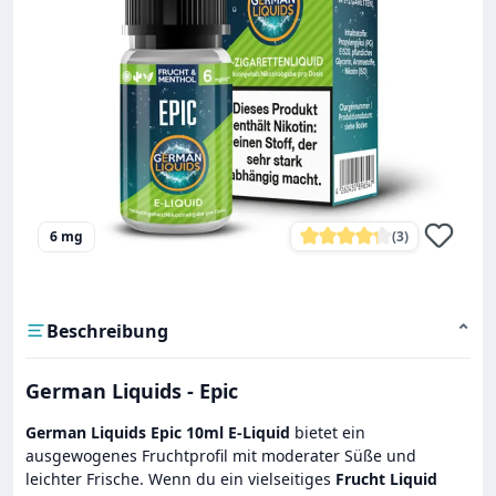
6 mg
(3)
Durchschnittliche Bewe
Beschreibung
⌄
German Liquids - Epic
German Liquids Epic 10ml E-Liquid
bietet ein
ausgewogenes Fruchtprofil mit moderater Süße und
leichter Frische. Wenn du ein vielseitiges
Frucht Liquid