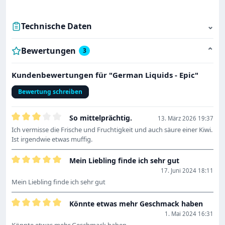
Technische Daten
⌄
Bewertungen
⌄
3
Kundenbewertungen für "German Liquids - Epic"
Bewertung schreiben
So mittelprächtig.
13. März 2026 19:37
Bewertung mit 3 von 5 Sternen
Ich vermisse die Frische und Fruchtigkeit und auch säure einer Kiwi.
Ist irgendwie etwas muffig.
Mein Liebling finde ich sehr gut
Bewertung mit 5 von 5 Sternen
17. Juni 2024 18:11
Mein Liebling finde ich sehr gut
Könnte etwas mehr Geschmack haben
Bewertung mit 5 von 5 Sternen
1. Mai 2024 16:31
Könnte etwas mehr Geschmack haben