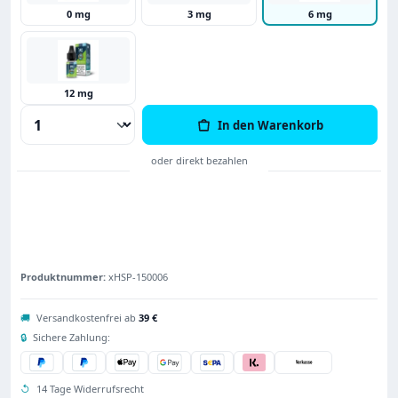
0 mg
3 mg
6 mg
12 mg
Produkt Anzahl: Gib den gewünschten Wert
In den Warenkorb
Produktnummer:
xHSP-150006
🚚
Versandkostenfrei ab
39 €
🔒
Sichere Zahlung:
↺
14 Tage Widerrufsrecht