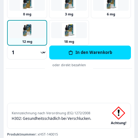
0 mg
3 mg
6 mg
12 mg
18 mg
Produkt Anzahl: Gib den gewünschten Wert
In den Warenkorb
Kennzeichnung nach Verordnung (EG) 1272/2008
H302: Gesundheitsschädlich bei Verschlucken.
Achtung!
Produktnummer:
xHST-140015