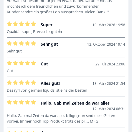
Auswahl ist bestimmt für jeden etwas dabei. Darüber hinaus
möchte ich dem freundlichen und zuvorkommenden
Kundenservice ein großes Lob aussprechen. Vielen Dank!!!
Super
10. März 2026 19:58
Bewertung mit 5 von 5 Sternen
Qualität super, Preis sehr gut 👍
Sehr gut
12. Oktober 2024 19:14
Bewertung mit 5 von 5 Sternen
Sehr gut
Gut
29. Juli 2024 23:06
Bewertung mit 5 von 5 Sternen
Gut
Alles gut!
18. März 2024 21:54
Bewertung mit 5 von 5 Sternen
Das ry4 von german liquids ist eins der besten
Hallo. Gab mal Zeiten da war alles
Bewertung mit 5 von 5 Sternen
12. März 2024 06:31
Hallo. Gab mal Zeiten da war alles billiger,nun sind diese Zeiten
vorbei. Immer noch Top Produkt trotz des pr..... MFG