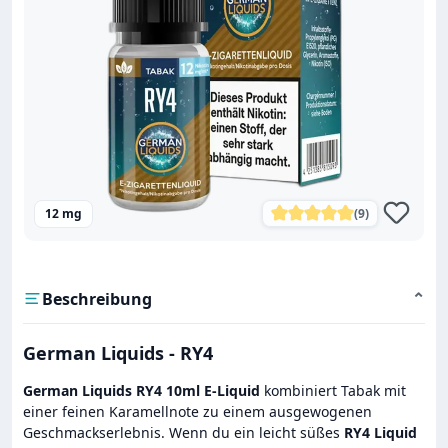
12 mg
(9)
Durchschnittliche Bewe
Beschreibung
⌄
German Liquids - RY4
German Liquids RY4 10ml E-Liquid
kombiniert Tabak mit
einer feinen Karamellnote zu einem ausgewogenen
Geschmackserlebnis. Wenn du ein leicht süßes
RY4 Liquid