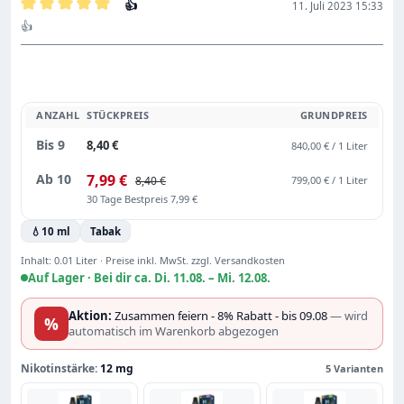
👍
11. Juli 2023 15:33
Bewertung mit 5 von 5 Sternen
👍
ANZAHL
STÜCKPREIS
GRUNDPREIS
Bis
9
8,40 €
840,00 € / 1 Liter
Ab
10
7,99 €
8,40 €
799,00 € / 1 Liter
30 Tage Bestpreis 7,99 €
💧
10 ml
Tabak
Inhalt:
0.01 Liter
·
Preise inkl. MwSt. zzgl. Versandkosten
Auf Lager ·
Bei dir ca. Di. 11.08. – Mi. 12.08.
Aktion:
Zusammen feiern - 8% Rabatt - bis 09.08
— wird
%
automatisch im Warenkorb abgezogen
Nikotinstärke:
12 mg
5 Varianten