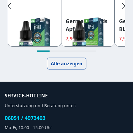
German Liquids
German Liquids
Germ
- Rehab 0 mg
Apfel V2 12mg
Blau
7,99 €
7,99 €
7,99 
8,40 €
8,40 €
Alle anzeigen
SERVICE-HOTLINE
Unterstützung und Beratung unter:
06051 / 4973403
Mo-Fr, 10:00 - 15:00 Uhr