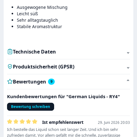
Ausgewogene Mischung
Leicht süß
Sehr alltagstauglich
Stabile Aromastruktur
Technische Daten
⌄
Produktsicherheit (GPSR)
⌄
Bewertungen
⌄
9
Kundenbewertungen für "German Liquids - RY4"
Bewertung schreiben
Ist empfehlenswert
29. Juni 2026 20:03
Bewertung mit 5 von 5 Sternen
Ich bestelle das Liquid schon seit langer Zeit. Und ich bin sehr
zufrieden damit. Vor allem gefällt mir die schnelle, zuverlässige