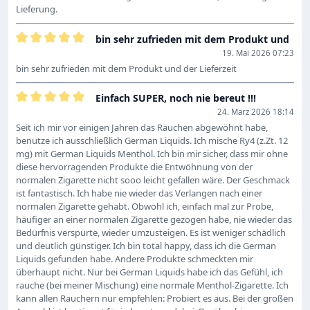
Lieferung.
bin sehr zufrieden mit dem Produkt und
Bewertung mit 5 von 5 Sternen
19. Mai 2026 07:23
bin sehr zufrieden mit dem Produkt und der Lieferzeit
Einfach SUPER, noch nie bereut !!!
Bewertung mit 5 von 5 Sternen
24. März 2026 18:14
Seit ich mir vor einigen Jahren das Rauchen abgewöhnt habe,
benutze ich ausschließlich German Liquids. Ich mische Ry4 (z.Zt. 12
mg) mit German Liquids Menthol. Ich bin mir sicher, dass mir ohne
diese hervorragenden Produkte die Entwöhnung von der
normalen Zigarette nicht sooo leicht gefallen wäre. Der Geschmack
ist fantastisch. Ich habe nie wieder das Verlangen nach einer
normalen Zigarette gehabt. Obwohl ich, einfach mal zur Probe,
häufiger an einer normalen Zigarette gezogen habe, nie wieder das
Bedürfnis verspürte, wieder umzusteigen. Es ist weniger schädlich
und deutlich günstiger. Ich bin total happy, dass ich die German
Liquids gefunden habe. Andere Produkte schmeckten mir
überhaupt nicht. Nur bei German Liquids habe ich das Gefühl, ich
rauche (bei meiner Mischung) eine normale Menthol-Zigarette. Ich
kann allen Rauchern nur empfehlen: Probiert es aus. Bei der großen