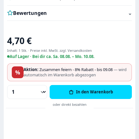
Bewertungen
⌄
Regulärer Preis:
4,70 €
Inhalt:
1 Stk.
·
Preise inkl. MwSt. zzgl. Versandkosten
Auf Lager ·
Bei dir ca. Sa. 08.08. – Mo. 10.08.
Aktion:
Zusammen feiern - 8% Rabatt - bis 09.08
— wird
%
automatisch im Warenkorb abgezogen
Produkt Anzahl: Gib den gewünschten Wert
In den Warenkorb