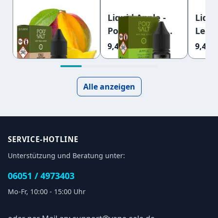
Liquid Amnesia
Liquid Apple -
Liqu
Mango - Pod Salt
Pod Salt Core
Lemo
Fusion
Nikotinsalz
Niko
9,45 €
9,45 €
9,45 €
Nikotinsalz
20mg
20mg
Alle anzeigen
SERVICE-HOTLINE
Unterstützung und Beratung unter:
06051 / 4973403
Mo-Fr, 10:00 - 15:00 Uhr