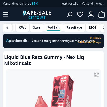
Versandkostenfrei ab
39 €
Jetzt bestellt — Versand morgen
Zum Hauptinhalt springen
Du hast 0 P
W
S Liquid
↑
OWL
Oxva
Pod Salt
Revoltage
RIOT
SA
★ 4,87/5
⏱
Jetzt bestellt — Versand morgen
(bei bestätigtem Zahlungseingang)
bei Trusted Shops
Liquid Blue Razz Gummy - Nex Liq
Nikotinsalz
Bildergalerie überspringen