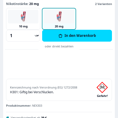
Nikotinstärke:
20 mg
2 Varianten
10 mg
20 mg
Produkt Anzahl: Gib den gewünschten Wert
In den Warenkorb
Kennzeichnung nach Verordnung (EG) 1272/2008
H301: Giftig bei Verschlucken.
Gefahr!
Produktnummer:
NEX303
🚚
Versandkostenfrei ab
39 €