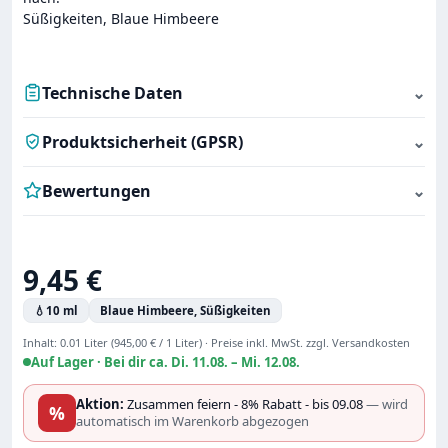
Süßigkeiten, Blaue Himbeere
Technische Daten
⌄
Produktsicherheit (GPSR)
⌄
Bewertungen
⌄
Regulärer Preis:
9,45 €
💧
10 ml
Blaue Himbeere, Süßigkeiten
Inhalt:
0.01 Liter
(945,00 € / 1 Liter)
·
Preise inkl. MwSt. zzgl. Versandkosten
Auf Lager ·
Bei dir ca. Di. 11.08. – Mi. 12.08.
Aktion:
Zusammen feiern - 8% Rabatt - bis 09.08
— wird
%
automatisch im Warenkorb abgezogen