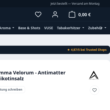
Jetzt bestellt — Versand am Montag
Du hast 0 Produkte auf dem Merkz
Waren
0,00 €
Aroma
Base & Shots
VUSE
Tabakerhitzer
Zubehör
★ 4,87/5
bei Trusted Shops
amma Velorum - Antimatter
ikotinsalz
rtung schreiben
eis: