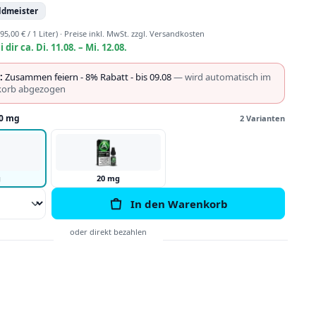
ldmeister
95,00 € / 1 Liter)
·
Preise inkl. MwSt. zzgl. Versandkosten
i dir ca. Di. 11.08. – Mi. 12.08.
:
Zusammen feiern - 8% Rabatt - bis 09.08
— wird automatisch im
orb abgezogen
0 mg
2 Varianten
g
20 mg
Anzahl: Gib den gewünschten Wert ein o
In den Warenkorb