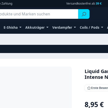
e Zahlung
Versandkostenfrei ab
39 €
E-Shisha
Akkuträger
Verdampfer
Coils / Pods
Liquid G
Intense N
Erste Bewe
Regulärer Pr
8,95 €