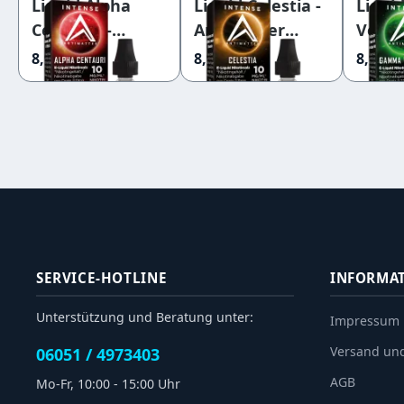
Liquid Alpha
Liquid Celestia -
Liqu
Centauri -
Antimatter
Velor
Antimatter
Intense
Antim
8,95 €
8,95 €
8,95 €
Intense
Nikotinsalz
Inten
Nikotinsalz
10mg
Nikot
10mg
20mg
SERVICE-HOTLINE
INFORMA
Unterstützung und Beratung unter:
Impressum
Versand un
06051 / 4973403
AGB
Mo-Fr, 10:00 - 15:00 Uhr