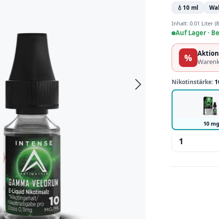
💧
10 ml
Wa
Inhalt:
0.01 Liter
(8
Auf Lager ·
Be
Aktion
%
Warenk
Nikotinstärke:
1
10 m
Produkt 