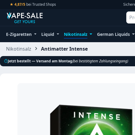
★ 4,87/5
bei Trusted Shops
Sicher
m Hauptinhalt springen
Zur Suche springen
Zur Hauptnavigation springen
E-Zigaretten
Liquid
Nikotinsalz
German Liquids
Nikotinsalz
Antimatter Intense
⏱
Jetzt bestellt — Versand am Montag
(bei bestätigtem Zahlungseingang)
Bildergalerie überspringen