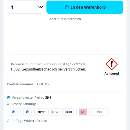
Produkt Anzahl: Gib den gewünschten Wert
In den Warenkorb
Kennzeichnung nach Verordnung (EG) 1272/2008
H302: Gesundheitsschädlich bei Verschlucken.
Achtung!
Produktnummer:
LQDC312
🚚
Versandkostenfrei ab
39 €
🔒
Sichere Zahlung:
↺
14 Tage Widerrufsrecht