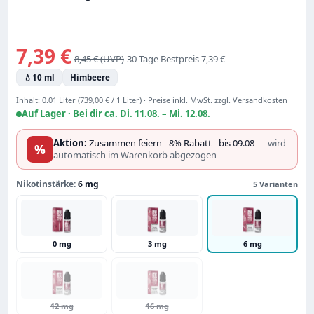
Verkaufspreis:
7,39 €
Regulärer Preis:
8,45 €
30 Tage Bestpreis 7,39 €
💧
10 ml
Himbeere
Inhalt:
0.01 Liter
(739,00 € / 1 Liter)
·
Preise inkl. MwSt. zzgl. Versandkosten
Auf Lager ·
Bei dir ca. Di. 11.08. – Mi. 12.08.
Aktion:
Zusammen feiern - 8% Rabatt - bis 09.08
— wird
%
automatisch im Warenkorb abgezogen
Nikotinstärke:
6 mg
5 Varianten
0 mg
3 mg
6 mg
12 mg
16 mg