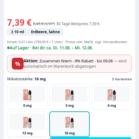
Verkaufspreis:
7,39 €
Regulärer Preis:
8,45 €
30 Tage Bestpreis 7,39 €
💧
10 ml
Erdbeere, Sahne
Inhalt:
0.01 Liter
(739,00 € / 1 Liter)
·
Preise inkl. MwSt. zzgl. Versandkosten
Auf Lager ·
Bei dir ca. Di. 11.08. – Mi. 12.08.
Aktion:
Zusammen feiern - 8% Rabatt - bis 09.08
— wird
%
automatisch im Warenkorb abgezogen
Nikotinstärke:
16 mg
5 Varianten
0 mg
3 mg
6 mg
12 mg
16 mg