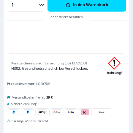
Produkt Anzahl: Gib den gewünschten Wert
In den Warenkorb
Kennzeichnung nach Verordnung (EG) 1272/2008
H302: Gesundheitsschädlich bei Verschlucken.
Achtung!
Produktnummer:
LQDC501
🚚
Versandkostenfrei ab
39 €
🔒
Sichere Zahlung:
↺
14 Tage Widerrufsrecht