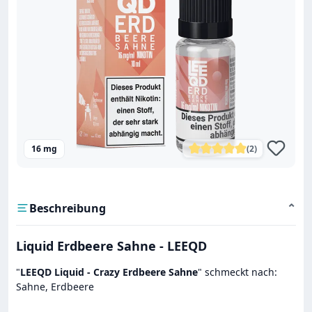
16 mg
(2)
Durchschnittliche Bewe
Beschreibung
⌄
Liquid Erdbeere Sahne - LEEQD
"
LEEQD Liquid - Crazy Erdbeere Sahne
" schmeckt nach:
Sahne, Erdbeere