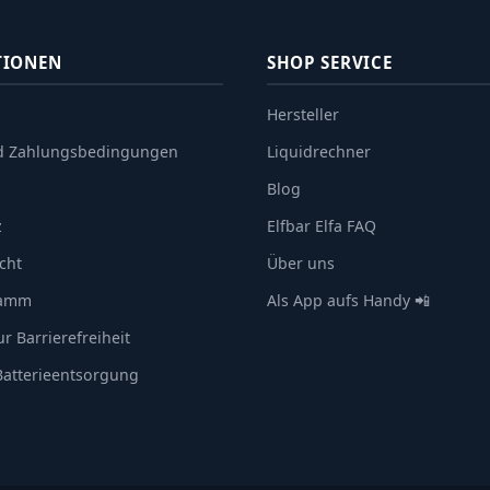
TIONEN
SHOP SERVICE
Hersteller
d Zahlungsbedingungen
Liquidrechner
Blog
z
Elfbar Elfa FAQ
cht
Über uns
ramm
Als App aufs Handy 📲
r Barrierefreiheit
 Batterieentsorgung