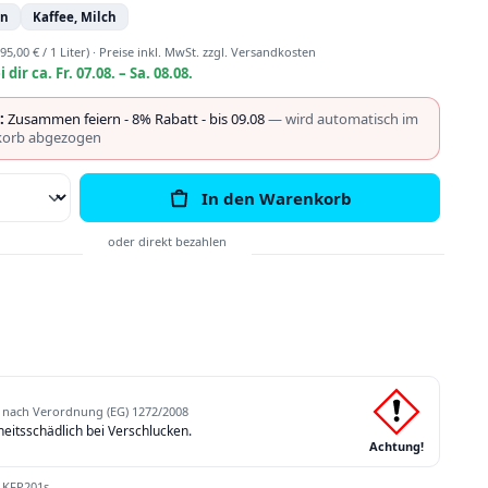
in
Kaffee, Milch
95,00 € / 1 Liter)
·
Preise inkl. MwSt. zzgl. Versandkosten
i dir ca. Fr. 07.08. – Sa. 08.08.
:
Zusammen feiern - 8% Rabatt - bis 09.08
— wird automatisch im
orb abgezogen
Anzahl: Gib den gewünschten Wert ein o
In den Warenkorb
nach Verordnung (EG) 1272/2008
itsschädlich bei Verschlucken.
Achtung!
:
KFP201s