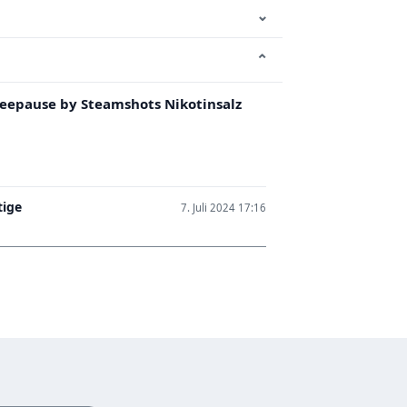
⌄
⌄
feepause by Steamshots Nikotinsalz
tige
7. Juli 2024 17:16