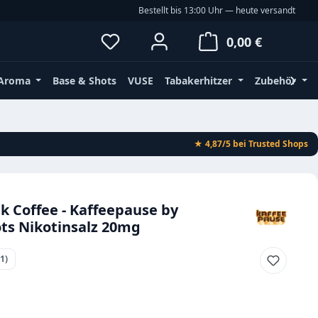
Bestellt bis 13:00 Uhr — heute versandt
Du hast 0 Produkte auf dem Merkz
Waren
0,00 €
Aroma
Base & Shots
VUSE
Tabakerhitzer
Zubehör
★ 4,87/5
bei Trusted Shops
lk Coffee - Kaffeepause by
ts Nikotinsalz 20mg
(1)
ttliche Bewertung von 5 von 5 Sternen
eis: