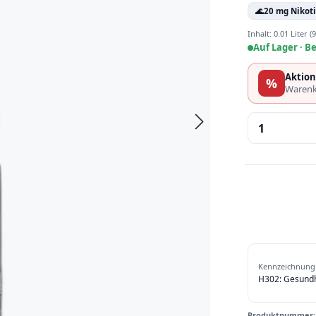
🌊
20 mg Nikot
Inhalt:
0.01 Liter
(9
Auf Lager ·
Be
Aktion
%
Warenk
Produkt 
Kennzeichnung 
H302: Gesundhe
Produktnummer