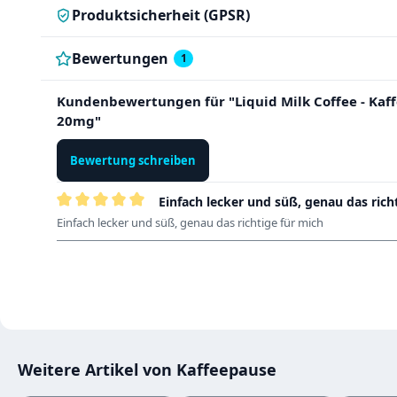
Produktsicherheit (GPSR)
Bewertungen
1
Kundenbewertungen für "Liquid Milk Coffee - Kaf
20mg"
Bewertung schreiben
Einfach lecker und süß, genau das rich
Bewertung mit 5 von 5 Sternen
Einfach lecker und süß, genau das richtige für mich
Weitere Artikel von Kaffeepause