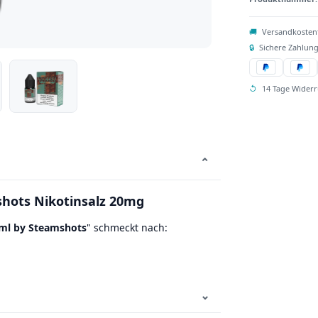
🚚
Versandkosten
🔒
Sichere Zahlung
↺
14 Tage Widerr
⌄
shots Nikotinsalz 20mg
0ml by Steamshots
" schmeckt nach:
⌄