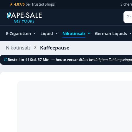
★ 4,87/5
bei Trusted Shops
Sicher
m Hauptinhalt springen
Zur Suche springen
Zur Hauptnavigation springen
E-Zigaretten
Liquid
Nikotinsalz
German Liquids
Nikotinsalz
Kaffeepause
⏱
Bestell in 11 Std. 57 Min. — heute versandt
(bei bestätigtem Zahlungseing
Bildergalerie überspringen