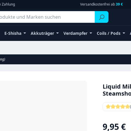
e Zahlung
Versandkostenfrei ab
39 €
E-Shisha
Akkuträger
Verdampfer
Coils / Pods
ang)
Liquid Mi
Steamsho
Durchschni
Regulärer Pr
9,95 €