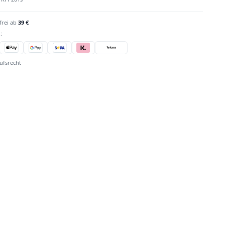
frei ab
39 €
:
ufsrecht