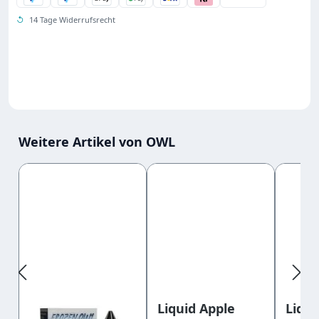
↺
14 Tage Widerrufsrecht
Weitere Artikel von OWL
Produktgalerie überspringen
Frozen OWL
Liquid Apple
Liqu