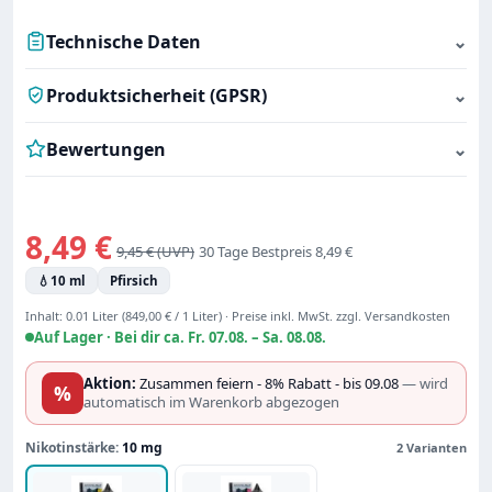
Technische Daten
⌄
Produktsicherheit (GPSR)
⌄
Bewertungen
⌄
Verkaufspreis:
8,49 €
Regulärer Preis:
9,45 €
30 Tage Bestpreis 8,49 €
💧
10 ml
Pfirsich
Inhalt:
0.01 Liter
(849,00 € / 1 Liter)
·
Preise inkl. MwSt. zzgl. Versandkosten
Auf Lager ·
Bei dir ca. Fr. 07.08. – Sa. 08.08.
Aktion:
Zusammen feiern - 8% Rabatt - bis 09.08
— wird
%
automatisch im Warenkorb abgezogen
Nikotinstärke:
10 mg
2 Varianten