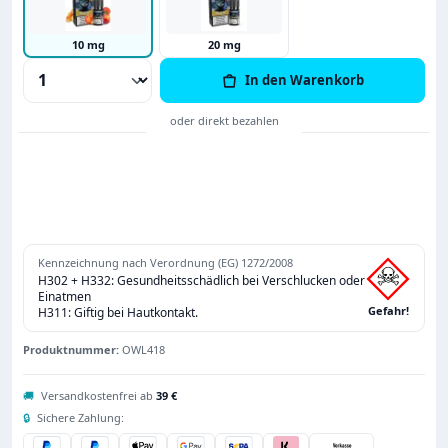
10 mg
20 mg
Produkt Anzahl: Gib den gewünschten Wert
In den Warenkorb
Kennzeichnung nach Verordnung (EG) 1272/2008
H302 + H332: Gesundheitsschädlich bei Verschlucken oder
Einatmen
Gefahr!
H311: Giftig bei Hautkontakt.
Produktnummer:
OWL418
🚚
Versandkostenfrei ab
39 €
🔒
Sichere Zahlung: