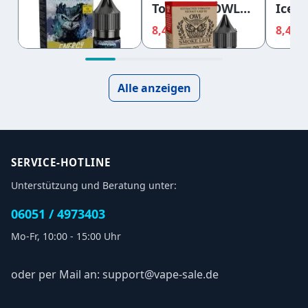
Nikotinsalz
Tobacco - OWL
Ice 
Energy 10ml
Smoke Leaf
Nikot
8,49 €
8,49 €
8,49 
9,45 €
9,45 €
10mg
Nikotinsalz
20m
20mg
Alle anzeigen
SERVICE-HOTLINE
Unterstützung und Beratung unter:
06051 / 4973403
Mo-Fr, 10:00 - 15:00 Uhr
oder per Mail an: support@vape-sale.de