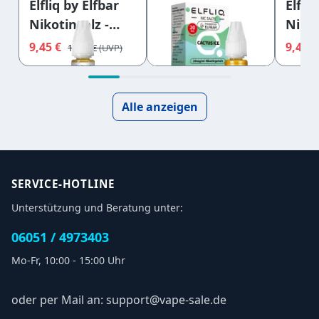
Elfliq by Elfbar
Elfli
Elfliq by Elfbar
Nikotinsalz -
Nikot
Nikotinsalz -
Blackberry
Coco
Cactus Ice -
9,45 €
9,45 
9,95 €
11,95 €
Cherry - Liquid
Blueb
Liquid 20mg
10mg
Liqu
10ml
Alle anzeigen
SERVICE-HOTLINE
Unterstützung und Beratung unter:
06051 / 4973403
Mo-Fr, 10:00 - 15:00 Uhr
oder per Mail an: support@vape-sale.de