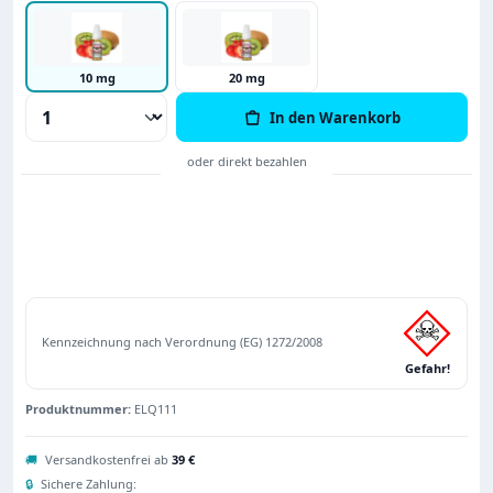
10 mg
20 mg
Produkt Anzahl: Gib den gewünschten Wert
In den Warenkorb
Kennzeichnung nach Verordnung (EG) 1272/2008
Gefahr!
Produktnummer:
ELQ111
🚚
Versandkostenfrei ab
39 €
🔒
Sichere Zahlung: