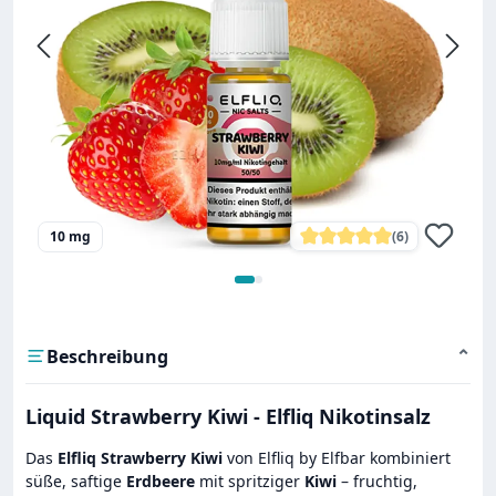
10 mg
(6)
Durchschnittliche Bewe
Beschreibung
⌄
Liquid Strawberry Kiwi - Elfliq Nikotinsalz
Das
Elfliq Strawberry Kiwi
von Elfliq by Elfbar kombiniert
süße, saftige
Erdbeere
mit spritziger
Kiwi
– fruchtig,