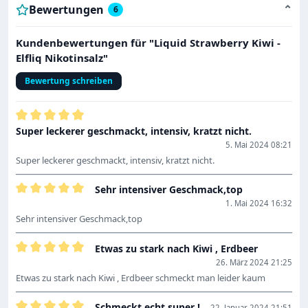
Bewertungen
⌄
6
Kundenbewertungen für "Liquid Strawberry Kiwi -
Elfliq Nikotinsalz"
Bewertung schreiben
Bewertung mit 5 von 5 Sternen
Super leckerer geschmackt, intensiv, kratzt nicht.
5. Mai 2024 08:21
Super leckerer geschmackt, intensiv, kratzt nicht.
Sehr intensiver Geschmack,top
Bewertung mit 5 von 5 Sternen
1. Mai 2024 16:32
Sehr intensiver Geschmack,top
Etwas zu stark nach Kiwi , Erdbeer
Bewertung mit 5 von 5 Sternen
26. März 2024 21:25
Etwas zu stark nach Kiwi , Erdbeer schmeckt man leider kaum
Schmeckt echt super !
22. Januar 2024 21:51