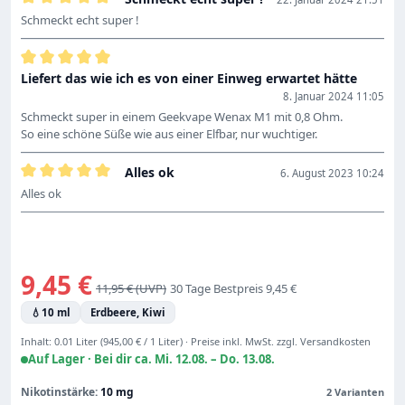
Bewertung mit 5 von 5 Sternen
Schmeckt echt super !
Bewertung mit 5 von 5 Sternen
Liefert das wie ich es von einer Einweg erwartet hätte
8. Januar 2024 11:05
Schmeckt super in einem Geekvape Wenax M1 mit 0,8 Ohm.
So eine schöne Süße wie aus einer Elfbar, nur wuchtiger.
Alles ok
6. August 2023 10:24
Bewertung mit 5 von 5 Sternen
Alles ok
Verkaufspreis:
9,45 €
Regulärer Preis:
11,95 €
30 Tage Bestpreis 9,45 €
💧
10 ml
Erdbeere, Kiwi
Inhalt:
0.01 Liter
(945,00 € / 1 Liter)
·
Preise inkl. MwSt. zzgl. Versandkosten
Auf Lager ·
Bei dir ca. Mi. 12.08. – Do. 13.08.
Nikotinstärke:
10 mg
2 Varianten