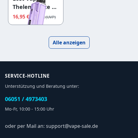
Thelema Elite S
Kit Light
16,95 €
19,95 €
Lavender
Alle anzeigen
SERVICE-HOTLINE
Unterstützung und Beratung unter:
06051 / 4973403
Mo-Fr, 10:00 - 15:00 Uhr
oder per Mail an: support@vape-sale.de