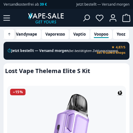
Versandkostenfrei ab
39 €
Jetzt bestellt — Versand morgen
Zum Hauptinhalt springen
Du hast 0 P
W
well
↑
Vandyvape
Vaporesso
Vaptio
Voopoo
Yooz
★ 4,87/5
⏱
Jetzt bestellt — Versand morgen
(bei bestätigtem Zahlungseingang)
bei Trusted Shops
Lost Vape Thelema Elite S Kit
Bildergalerie überspringen
−15%