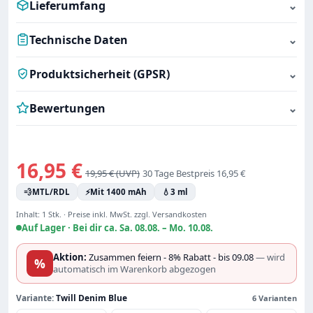
Lieferumfang
⌄
Technische Daten
⌄
Produktsicherheit (GPSR)
⌄
Bewertungen
⌄
Verkaufspreis:
16,95 €
Regulärer Preis:
19,95 €
30 Tage Bestpreis 16,95 €
💨
MTL/RDL
⚡
Mit 1400 mAh
💧
3 ml
Inhalt:
1 Stk.
·
Preise inkl. MwSt. zzgl. Versandkosten
Auf Lager ·
Bei dir ca. Sa. 08.08. – Mo. 10.08.
Aktion:
Zusammen feiern - 8% Rabatt - bis 09.08
— wird
%
automatisch im Warenkorb abgezogen
Variante:
Twill Denim Blue
6 Varianten