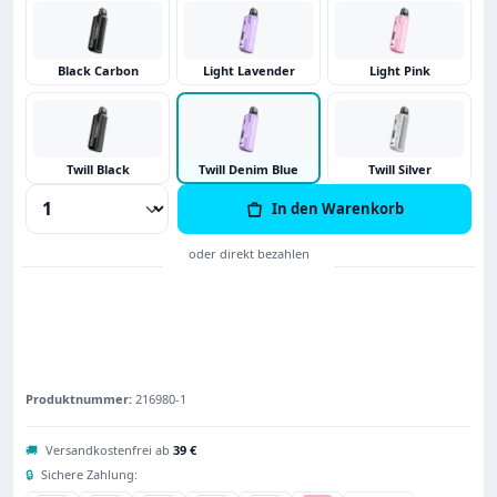
Black Carbon
Light Lavender
Light Pink
Twill Black
Twill Denim Blue
Twill Silver
Produkt Anzahl: Gib den gewünschten Wert
In den Warenkorb
Produktnummer:
216980-1
🚚
Versandkostenfrei ab
39 €
🔒
Sichere Zahlung: