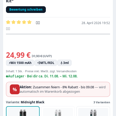
Kit"
Bewertung schreiben
👍🏻
28. April 2026 19:52
Bewertung mit 5 von 5 Sternen
👍🏻
Verkaufspreis:
24,99 €
Regulärer Preis:
31,90 €
⚡
Mit 1500 mAh
💨
MTL/RDL
💧
3ml
Inhalt:
1 Stk.
·
Preise inkl. MwSt. zzgl. Versandkosten
Auf Lager ·
Bei dir ca. Di. 11.08. – Mi. 12.08.
Aktion:
Zusammen feiern - 8% Rabatt - bis 09.08
— wird
%
automatisch im Warenkorb abgezogen
Variante:
Midnight Black
3 Varianten