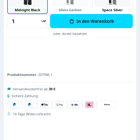
Midnight Black
Silver Carbon
Space Silver
Produkt Anzahl: Gib den gewünschten Wert
In den Warenkorb
Produktnummer:
207946-1
🚚
Versandkostenfrei ab
39 €
🔒
Sichere Zahlung:
↺
14 Tage Widerrufsrecht