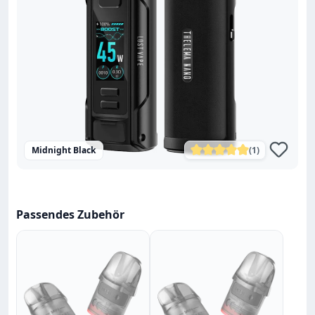
Midnight Black
(1)
Durchschnittliche Bewe
Passendes Zubehör