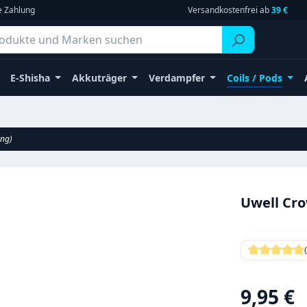
e Zahlung
Versandkostenfrei ab
39 €
E-Shisha
Akkuträger
Verdampfer
Coils / Pods
ang)
Uwell Cro
Durchschni
Regulärer Pr
9,95 €