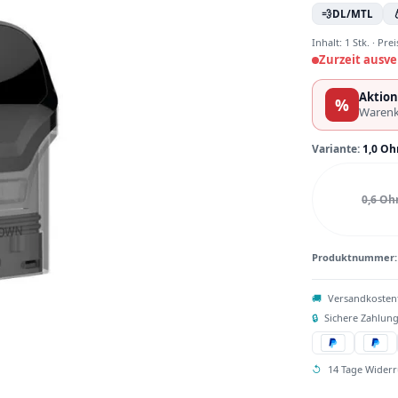
💨
DL/MTL

Inhalt:
1 Stk.
·
Prei
Zurzeit ausve
Aktion
%
Warenk
Variante:
1,0 O
0,6 O
Produktnummer
🚚
Versandkosten
🔒
Sichere Zahlung
↺
14 Tage Widerr