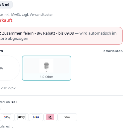

3 ml
se inkl. MwSt. zzgl. Versandkosten
rkauft
:
Zusammen feiern - 8% Rabatt - bis 09.08
— wird automatisch im
orb abgezogen
hm
2 Varianten
hm
1,0 Ohm
:
29012vp2
frei ab
39 €
:
ufsrecht