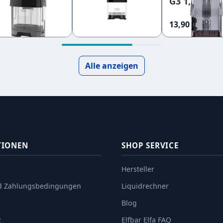
eerpods
G2, GK2 Leerpod
G3 1,2 Ohm 
Pod
90 €
4,90 €
13,90 €
Alle anzeigen
TIONEN
SHOP SERVICE
Hersteller
d Zahlungsbedingungen
Liquidrechner
Blog
z
Elfbar Elfa FAQ