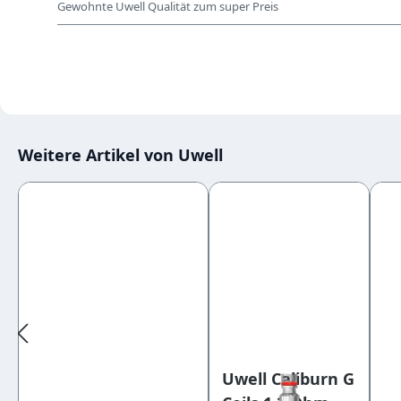
Bewertung mit 5 von 5 Sternen
Gewohnte Uwell Qualität zum super Preis
Weitere Artikel von Uwell
Produktgalerie überspringen
Uwell Caliburn G
Uw
Uwell Aeglos H2 coil