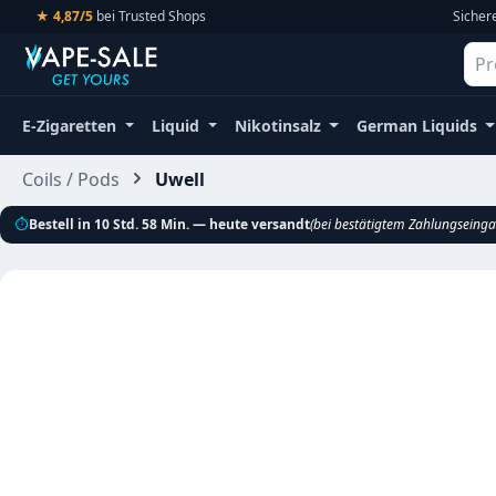
★ 4,87/5
bei Trusted Shops
Sicher
m Hauptinhalt springen
Zur Suche springen
Zur Hauptnavigation springen
E-Zigaretten
Liquid
Nikotinsalz
German Liquids
Coils / Pods
Uwell
⏱
Bestell in 10 Std. 58 Min. — heute versandt
(bei bestätigtem Zahlungseing
Bildergalerie überspringen