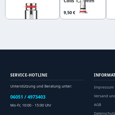
Coils 1,2 Ohm
L
0,18 Ohm
Siebverdampferkopf
9,59 €
9,50 €
4,
SERVICE-HOTLINE
INFORMA
Unterstützung und Beratung unter:
Impressum
Versand un
06051 / 4973403
AGB
Mo-Fr, 10:00 - 15:00 Uhr
Datenschut