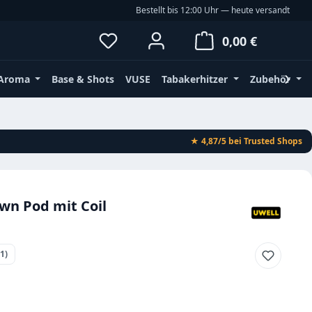
Bestellt bis 12:00 Uhr — heute versandt
Du hast 0 Produkte auf dem Merkz
Waren
0,00 €
Aroma
Base & Shots
VUSE
Tabakerhitzer
Zubehör
★ 4,87/5
bei Trusted Shops
wn Pod mit Coil
(1)
ttliche Bewertung von 5 von 5 Sternen
eis: