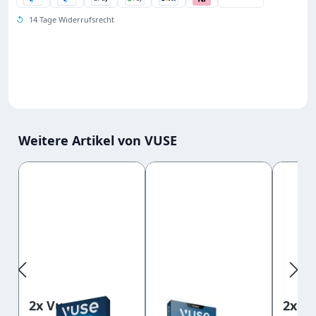
↺
14 Tage Widerrufsrecht
Weitere Artikel von VUSE
Produktgalerie überspringen
2x Vuse Pod
2x Vuse Pod
2x V