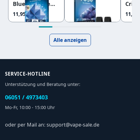
Blueberry Ice
Blueberry Nic
Crisp
0mg
Salts 20mg
Salt
11,95 €
11,95 €
11,95 
Alle anzeigen
SERVICE-HOTLINE
Unterstützung und Beratung unter:
06051 / 4973403
Mo-Fr, 10:00 - 15:00 Uhr
oder per Mail an: support@vape-sale.de