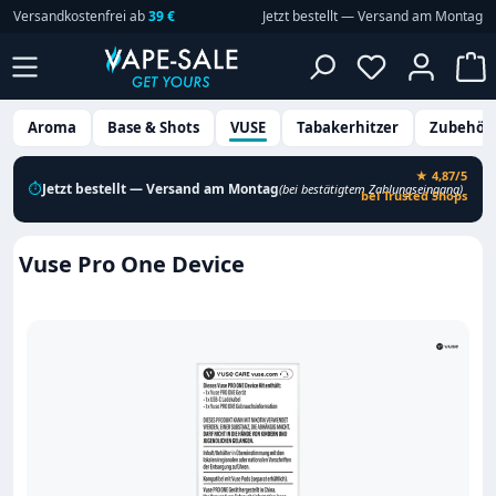
Versandkostenfrei ab
39 €
Jetzt bestellt — Versand am Montag
Zum Hauptinhalt springen
Du hast 0 P
W
Aroma
Base & Shots
VUSE
Tabakerhitzer
Zubehör
★ 4,87/5
⏱
Jetzt bestellt — Versand am Montag
(bei bestätigtem Zahlungseingang)
bei Trusted Shops
Vuse Pro One Device
Bildergalerie überspringen