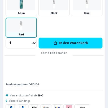
Aqua
Black
Blue
Red
Produkt Anzahl: Gib den gewünschten Wert
In den Warenkorb
Produktnummer:
VU3104
🚚
Versandkostenfrei ab
39 €
🔒
Sichere Zahlung: