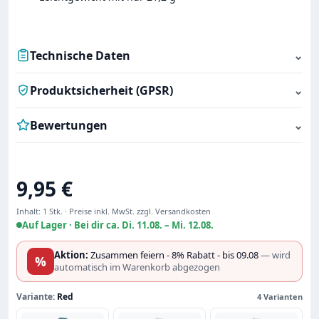
Technische Daten
⌄
Produktsicherheit (GPSR)
⌄
Bewertungen
⌄
Regulärer Preis:
9,95 €
Inhalt:
1 Stk.
·
Preise inkl. MwSt. zzgl. Versandkosten
Auf Lager ·
Bei dir ca. Di. 11.08. – Mi. 12.08.
Aktion:
Zusammen feiern - 8% Rabatt - bis 09.08
— wird
%
automatisch im Warenkorb abgezogen
Variante:
Red
4 Varianten