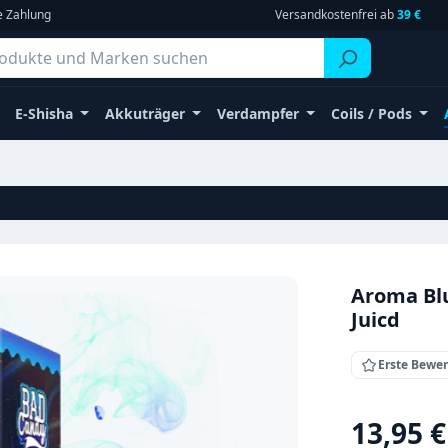
e Zahlung
Versandkostenfrei ab
39 €
E-Shisha
Akkuträger
Verdampfer
Coils / Pods
Aroma Blu
Juicd
Erste Bewe
Regulärer Pr
13,95 €