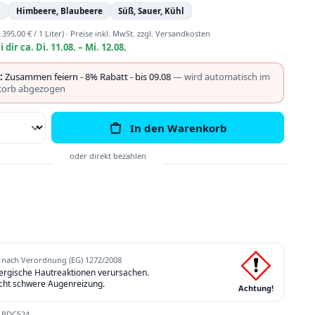
n
Himbeere, Blaubeere
Süß, Sauer, Kühl
.395,00 € / 1 Liter)
·
Preise inkl. MwSt. zzgl. Versandkosten
i dir ca. Di. 11.08. – Mi. 12.08.
:
Zusammen feiern - 8% Rabatt - bis 09.08
— wird automatisch im
orb abgezogen
Anzahl: Gib den gewünschten Wert ein o
In den Warenkorb
nach Verordnung (EG) 1272/2008
lergische Hautreaktionen verursachen.
cht schwere Augenreizung.
Achtung!
:
BDC524