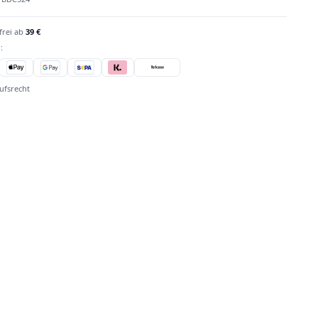
frei ab
39 €
:
ufsrecht