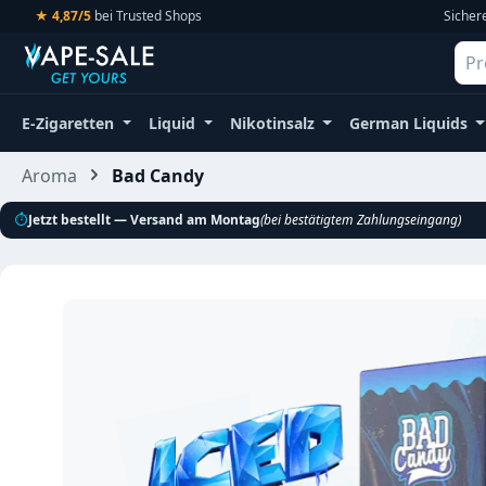
★ 4,87/5
bei Trusted Shops
Sicher
m Hauptinhalt springen
Zur Suche springen
Zur Hauptnavigation springen
E-Zigaretten
Liquid
Nikotinsalz
German Liquids
Aroma
Bad Candy
⏱
Jetzt bestellt — Versand am Montag
(bei bestätigtem Zahlungseingang)
Bildergalerie überspringen