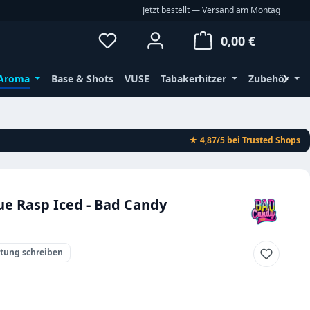
Jetzt bestellt — Versand am Montag
Du hast 0 Produkte auf dem Merkz
Waren
0,00 €
Aroma
Base & Shots
VUSE
Tabakerhitzer
Zubehör
★ 4,87/5
bei Trusted Shops
e Rasp Iced - Bad Candy
rtung schreiben
eis: