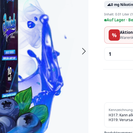
🌊
0 mg Nikoti
Inhalt:
0.01 Liter
(1
Auf Lager ·
Be
Aktion
%
Warenk
Produkt 
Kennzeichnung 
H317: Kann al
H319: Verursa
Produktnummer