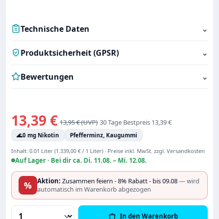
Technische Daten
⌄
Produktsicherheit (GPSR)
⌄
Bewertungen
⌄
Verkaufspreis:
13,39 €
Regulärer Preis:
13,95 €
30 Tage Bestpreis 13,39 €
🌊
0 mg Nikotin
Pfefferminz, Kaugummi
Inhalt:
0.01 Liter
(1.339,00 € / 1 Liter)
·
Preise inkl. MwSt. zzgl. Versandkosten
Auf Lager ·
Bei dir ca. Di. 11.08. – Mi. 12.08.
Aktion:
Zusammen feiern - 8% Rabatt - bis 09.08
— wird
%
automatisch im Warenkorb abgezogen
Produkt Anzahl: Gib den gewünschten Wert
In den Warenkorb