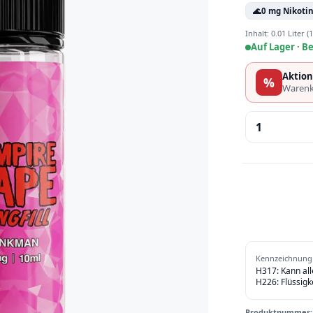
🌊
0 mg Nikoti
Inhalt:
0.01 Liter
(1
Auf Lager ·
Be
Aktion
%
Warenk
Produkt 
Kennzeichnung 
H317: Kann al
H226: Flüssigk
Produktnummer