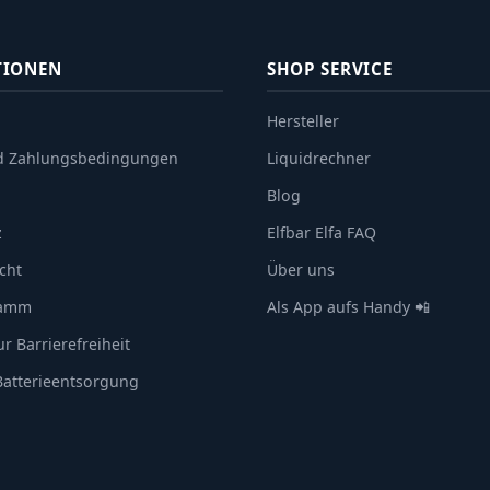
TIONEN
SHOP SERVICE
Hersteller
d Zahlungsbedingungen
Liquidrechner
Blog
z
Elfbar Elfa FAQ
cht
Über uns
ramm
Als App aufs Handy 📲
r Barrierefreiheit
 Batterieentsorgung