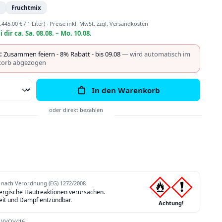
n
Fruchtmix
.445,00 € / 1 Liter)
·
Preise inkl. MwSt. zzgl. Versandkosten
i dir ca. Sa. 08.08. – Mo. 10.08.
:
Zusammen feiern - 8% Rabatt - bis 09.08
— wird automatisch im
orb abgezogen
Anzahl: Gib den gewünschten Wert ein o
In den Warenkorb
nach Verordnung (EG) 1272/2008
lergische Hautreaktionen verursachen.
eit und Dampf entzündbar.
Achtung!
:
VVOV416