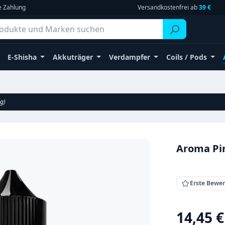
e Zahlung
Versandkostenfrei ab
39 €
E-Shisha
Akkuträger
Verdampfer
Coils / Pods
g)
Aroma Pi
Erste Bewe
Regulärer Pr
14,45 €