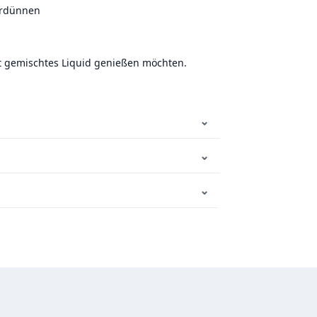
erdünnen
st gemischtes Liquid genießen möchten.
⌄
⌄
⌄