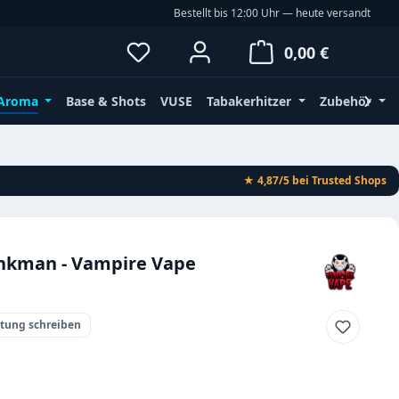
Bestellt bis 12:00 Uhr — heute versandt
Du hast 0 Produkte auf dem Merkz
Waren
0,00 €
Aroma
Base & Shots
VUSE
Tabakerhitzer
Zubehör
★ 4,87/5
bei Trusted Shops
nkman - Vampire Vape
rtung schreiben
eis: