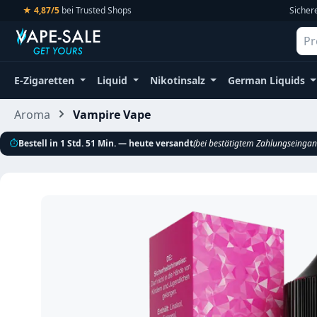
★ 4,87/5
bei Trusted Shops
Sicher
m Hauptinhalt springen
Zur Suche springen
Zur Hauptnavigation springen
E-Zigaretten
Liquid
Nikotinsalz
German Liquids
Aroma
Vampire Vape
⏱
Bestell in 1 Std. 51 Min. — heute versandt
(bei bestätigtem Zahlungseingan
Bildergalerie überspringen