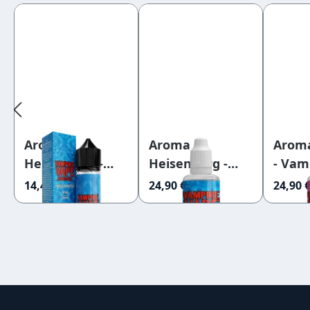
Produktgalerie überspringen
Aroma
Aroma
Arom
Heisenberg -
Heisenberg -
- Vam
Vampire Vape
Vampire Vape
30ml
14,45 €
24,90 €
24,90 
30ml