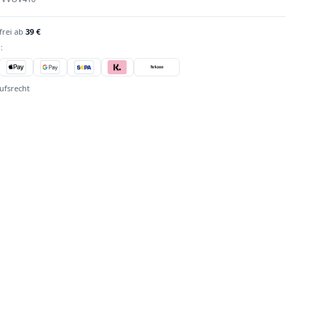
frei ab
39 €
:
ufsrecht