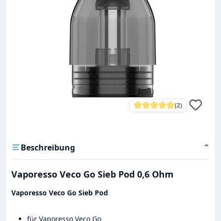
(2)
Durchschnittliche Bewe
Beschreibung
⌄
Vaporesso Veco Go Sieb Pod 0,6 Ohm
Vaporesso Veco Go Sieb Pod
für Vaporesso Veco Go