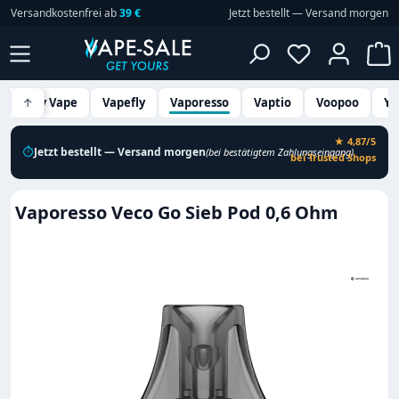
Versandkostenfrei ab
39 €
Jetzt bestellt — Versand morgen
Zum Hauptinhalt springen
Du hast 0 P
W
Vandy Vape
↑
Vapefly
Vaporesso
Vaptio
Voopoo
Yo
★ 4,87/5
⏱
Jetzt bestellt — Versand morgen
(bei bestätigtem Zahlungseingang)
bei Trusted Shops
Vaporesso Veco Go Sieb Pod 0,6 Ohm
Bildergalerie überspringen