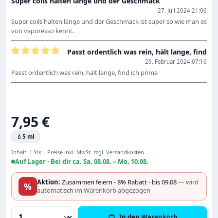
Super coils halten lange und der Geschmack
27. Juli 2024 21:06
Super coils halten lange und der Geschmack ist super so wie man es
von vaporesso kennt.
Passt ordentlich was rein, hält lange, find
Bewertung mit 5 von 5 Sternen
29. Februar 2024 07:16
Passt ordentlich was rein, hält lange, find ich prima
Regulärer Preis:
7,95 €
💧
5 ml
Inhalt:
1 Stk.
·
Preise inkl. MwSt. zzgl. Versandkosten
Auf Lager ·
Bei dir ca. Sa. 08.08. – Mo. 10.08.
Aktion:
Zusammen feiern - 8% Rabatt - bis 09.08
— wird
%
automatisch im Warenkorb abgezogen
Produkt Anzahl: Gib den gewünschten Wert
In den Warenkorb