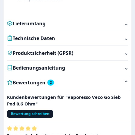
Lieferumfang
⌄
Technische Daten
⌄
Produktsicherheit (GPSR)
⌄
Bedienungsanleitung
⌄
Bewertungen
⌄
2
Kundenbewertungen für "Vaporesso Veco Go Sieb
Pod 0,6 Ohm"
Bewertung schreiben
Bewertung mit 5 von 5 Sternen