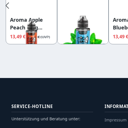
Aroma Apple
Aroma Arctic
Aroma
Peach - Big
Mint - Big Bottle
Bluebe
Bottle Flavours
Flavours
Bottl
13,49 €
13,49 €
13,49 
14,95 €
14,95 €
SERVICE-HOTLINE
INFORMA
Unterstützung und Beratung unter:
Impressum