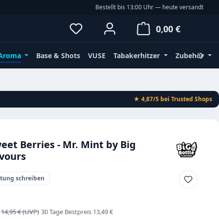
Bestellt bis 13:00 Uhr — heute versandt
Du hast 0 Produkte auf dem Merkz
Waren
0,00 €
Aroma
Base & Shots
VUSE
Tabakerhitzer
Zubehör
★ 4,87/5
bei Trusted Shops
et Berries - Mr. Mint by Big
avours
rtung schreiben
s:
Regulärer Preis:
14,95 €
30 Tage Bestpreis 13,49 €