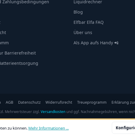
d Zahlungsbedingungen
Liquidrechner
Blog
z
Elfbar Elfa FAQ
cht
Über uns
ramm
Als App aufs Handy 📲
r Barrierefreiheit
 Batterieentsorgung
n
AGB
Datenschutz
Widerrufsrecht
Treueprogramm
Erklärung zur
etzl. Mehrwertsteuer zzgl.
Versandkosten
und ggf. Nachnahmegebühren, wenn nich
Konfigur
eten zu können.
Mehr Informationen ...