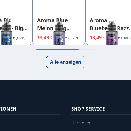
 Big
Aroma Blue
Aroma
rry - Big
Melon - Big
Blueberry Razz 
e Flavours
Bottle Flavours
Big Bottle
€
13,49 €
13,49 €
14,95 €
14,95 €
14,95 €
Flavours
Alle anzeigen
TIONEN
SHOP SERVICE
Hersteller