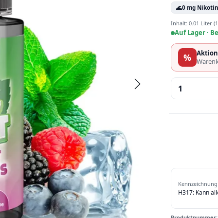
🌊
0 mg Nikoti
Inhalt:
0.01 Liter
(1
Auf Lager ·
Be
Aktion
%
Warenk
Produkt 
Kennzeichnung 
H317: Kann al
Produktnummer