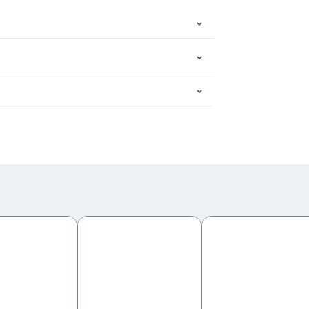
⌄
⌄
⌄