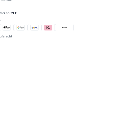
frei ab
39 €
:
ufsrecht