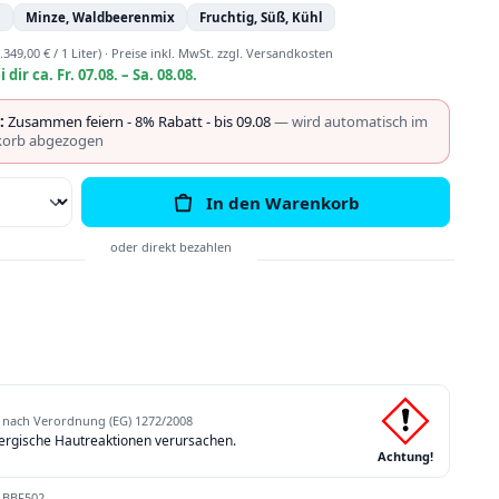
n
Minze, Waldbeerenmix
Fruchtig, Süß, Kühl
.349,00 € / 1 Liter)
·
Preise inkl. MwSt. zzgl. Versandkosten
i dir ca. Fr. 07.08. – Sa. 08.08.
:
Zusammen feiern - 8% Rabatt - bis 09.08
— wird automatisch im
orb abgezogen
Anzahl: Gib den gewünschten Wert ein o
In den Warenkorb
nach Verordnung (EG) 1272/2008
lergische Hautreaktionen verursachen.
Achtung!
:
BBF502