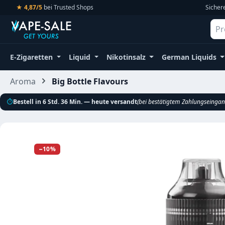
★ 4,87/5
bei Trusted Shops
Sicher
m Hauptinhalt springen
Zur Suche springen
Zur Hauptnavigation springen
E-Zigaretten
Liquid
Nikotinsalz
German Liquids
Aroma
Big Bottle Flavours
⏱
Bestell in 6 Std. 36 Min. — heute versandt
(bei bestätigtem Zahlungseingan
Bildergalerie überspringen
−10%