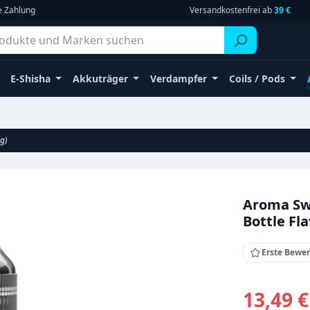
e Zahlung
Versandkostenfrei ab
39 €
E-Shisha
Akkuträger
Verdampfer
Coils / Pods
g)
Aroma Swe
Bottle Fl
Erste Bewe
Verkaufsprei
13,49 €